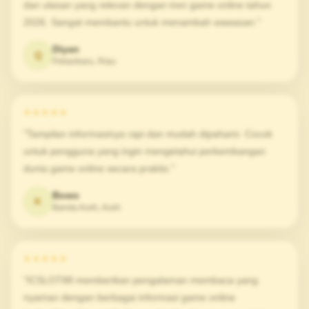
dan ulasan yang relevan dengan tren game online tahun
2026. Sangat membantu untuk menambah wawasan."
Diyan
Q
Pekanbaru, Riau
★★★★★
"Tampilan informasinya rapi dan mudah dipahami. Cocok
untuk pengguna yang ingin mengetahui perkembangan
dunia game online secara praktis."
Bowo
K
Banda Aceh, Aceh
★★★★★
"ICSLOT88 memberikan pengalaman membaca yang
nyaman dengan berbagai informasi game online