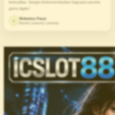
berkualitas. Sangat direkomendasikan bagi para pecinta
game digital."
Robertus Fauzi
L
Bandar Lampung, Lampung