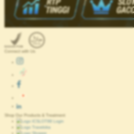
Connect with Us
Shop Our Products & Treatment