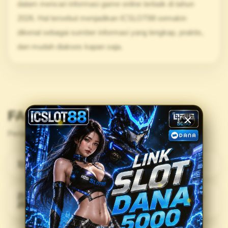
dalam mencari informasi game online terbaik di tahun
2026. Hal tersebut menjadikan ICSLOT88 semakin
dikenal sebagai sumber informasi yang lengkap, praktis,
dan mudah diakses kapan saja.
FAQ
Pertanyaan Yang Sering Diajukan Member ICSLOT88
1) Apa itu ICSLOT88?
2) Mengapa ICSLOT88 banyak dicari pada tahun
2026?