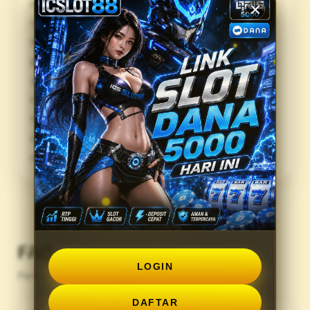
pengguna, performa stabil, serta pembahasan yang
selalu diperbarui. Dengan dukungan teknologi modern
dan tim yang aktif memantau perkembangan industri
game, ICSLOT88 berhasil menjadi salah satu referensi
yang dipercaya banyak pengunjung dalam mencari
informasi game online terbaik di tahun 2026. Hal
tersebut menjadikan ICSLOT88 semakin dikenal
sebagai sumber informasi yang lengkap, praktis, dan
mudah diakses kapan saja.
FAQ
LOGIN
Pertanyaan Yang Sering Diajukan Member ICSLOT88
DAFTAR