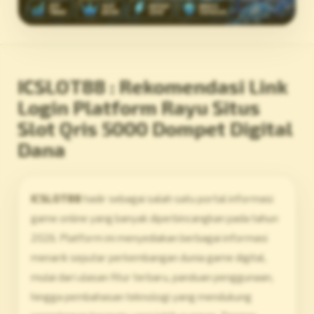
ICSLOT88 : Rekomendasi Link
Login Platform Rayu Situs
Slot Qris 5000 Dompet Digital
Dana
ICSLOT88
hadir sebagai salah satu portal informasi
game online yang banyak diperbincangkan pada tahun
2026. Platform ini menyediakan berbagai informasi
menarik seputar perkembangan dunia game digital,
mulai dari ulasan fitur terbaru, panduan penggunaan,
hingga pembahasan teknologi yang mendukung