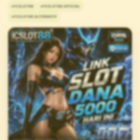
ICSLOT88
ICSLOT88 OFFICIAL
ICSLOT88 ALTERNATIF