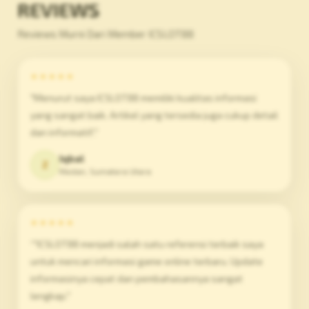
REVIEWS
Reviews Murni Dari Member ICSLOT88
★★★★★
"Menurut saya ICSLOT88 memiliki kualitas informasi
yang sangat baik. Artikel yang tersedia juga cukup detail
dan informatif."
Iqbal
Z
Medan, Sumatera Utara
★★★★★
“"ICSLOT88 menjadi salah satu referensi terbaik saya
untuk mencari informasi game online terbaru. Update
informasinya cepat dan pembahasannya sangat
lengkap."