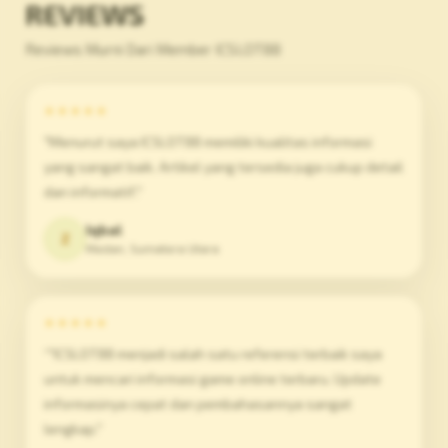
REVIEWS
Reviews Murni Dari Member ICSLOT88
★★★★★
"Menurut saya ICSLOT88 memiliki kualitas informasi
yang sangat baik. Artikel yang tersedia juga cukup detail
dan informatif."
Iqbal
Z
Medan, Sumatera Utara
★★★★★
“"ICSLOT88 menjadi salah satu referensi terbaik saya
untuk mencari informasi game online terbaru. Update
informasinya cepat dan pembahasannya sangat
lengkap."