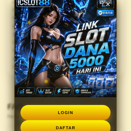
pengguna, performa stabil, serta pembahasan yang
selalu diperbarui. Dengan dukungan teknologi modern
dan tim yang aktif memantau perkembangan industri
game, ICSLOT88 berhasil menjadi salah satu referensi
yang dipercaya banyak pengunjung dalam mencari
informasi game online terbaik di tahun 2026. Hal
tersebut menjadikan ICSLOT88 semakin dikenal
sebagai sumber informasi yang lengkap, praktis, dan
mudah diakses kapan saja.
FAQ
LOGIN
Pertanyaan Yang Sering Diajukan Member ICSLOT88
DAFTAR