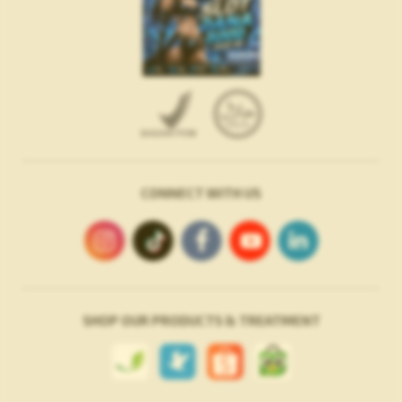
CONNECT WITH US
SHOP OUR PRODUCTS & TREATMENT