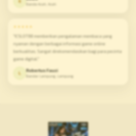
K
Banda Aceh, Aceh
★★★★★
"ICSLOT88 memberikan pengalaman membaca yang
nyaman dengan berbagai informasi game online
berkualitas. Sangat direkomendasikan bagi para pecinta
game digital."
Robertus Fauzi
L
Bandar Lampung, Lampung