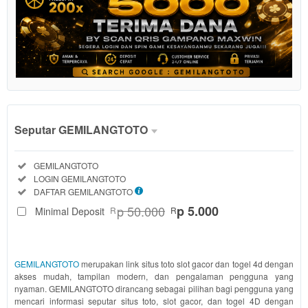
Show More
Seputar GEMILANGTOTO
Informasi
Included:
GEMILANGTOTO
Seputar
Included:
LOGIN GEMILANGTOTO
GEMILANGTOTO
Included:
DAFTAR GEMILANGTOTO
SELECTED
4687
p 50.000
p 5.000
Minimal Deposit
R
R
$
Use, by
you or
one
GEMILANGTOTO
merupakan link situs toto slot gacor dan togel 4d dengan
client, in
akses mudah, tampilan modern, dan pengalaman pengguna yang
nyaman. GEMILANGTOTO dirancang sebagai pilihan bagi pengguna yang
a single
mencari informasi seputar situs toto, slot gacor, dan togel 4D dengan
end