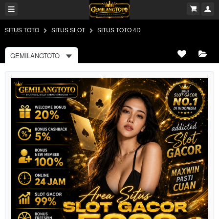
SITUS TOTO
SITUS SLOT
SITUS TOTO 4D
GEMILANGTOTO