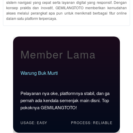
sistem navigasi yang cepat serta layanan digital yang responsif. Dengan
product
konsep praktis dan inovatif, GEMILANGTOTO memberikan kemudahan
which
akses melalui perangkat apa pun untuk menikmati berbagai fitur online
end
dalam satu platform terpercaya.
users
are not
charged
for. The
total
Member Lama
price
includes
the item
Warung Buk Murti
price
and a
buyer
fee.
Pelayanan nya oke, platformnya stabil, dan ga
pernah ada kendala semenjak main disni. Top
View
pokoknya GEMILANGTOTO!
license
details
USAGE: EASY
PROCESS: RELIABLE