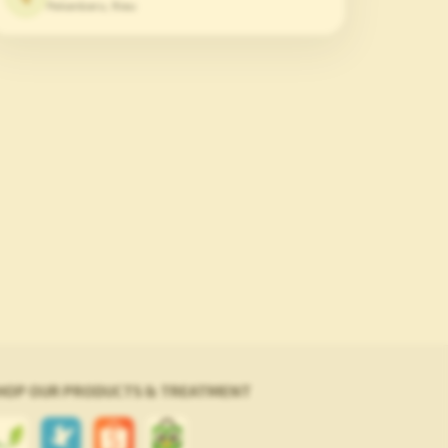
Pekanbaru, Riau
HOP OUR PRODUCTS & TREATMENT