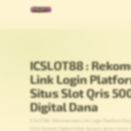
ICSLOT88 : Rekom
Link Login Platfo
Situs Slot Qris 5
Digital Dana
ICSLOT88 : Rekomendasi Link Login Platform Rayu
5000 Dompet Digital DANA dengan akses resmi, li