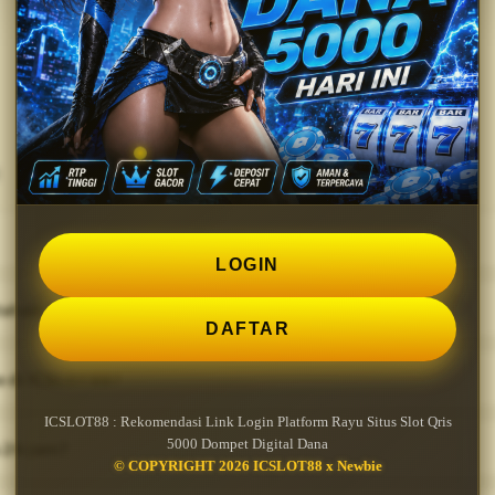
LOGIN
tahun 2026?
DAFTAR
a di ICSLOT88?
ICSLOT88 : Rekomendasi Link Login Platform Rayu Situs Slot Qris
5000 Dompet Digital Dana
 24 jam?
© COPYRIGHT 2026 ICSLOT88 x Newbie