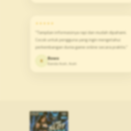
★★★★★
"Tampilan informasinya rapi dan mudah dipahami.
Cocok untuk pengguna yang ingin mengetahui
perkembangan dunia game online secara praktis."
Bowo
K
Banda Aceh, Aceh