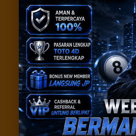
T
8
8
-
L
e
g
a