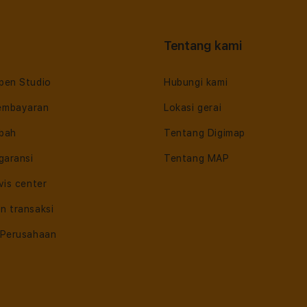
Tentang kami
pen Studio
Hubungi kami
embayaran
Lokasi gerai
bah
Tentang Digimap
garansi
Tentang MAP
vis center
n transaksi
 Perusahaan