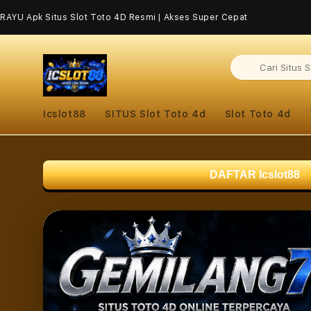
Skip to
ICSLOT88 - Legalitas Platform RAYU Apk Situs Slot T
content
Icslot88
SITUS Slot Toto 4d
Slot Toto 4d
I
DAFTAR Icslot88
C
Langsung
S
ke
informasi
produk
L
O