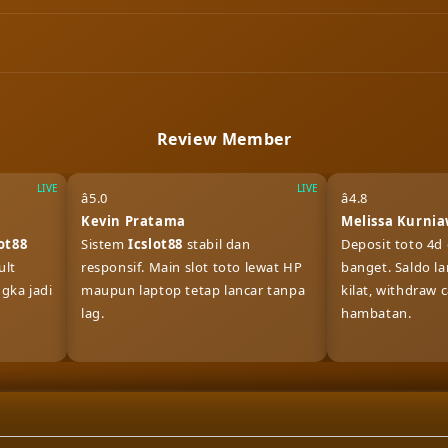
Review Member
â­5.0
â­4.8
Kevin Pratama
Melissa Kurniawan
Sistem
Icslot88
stabil dan
Deposit toto 4d di
Ic
responsif. Main slot toto lewat HP
banget. Saldo lang
jadi
maupun laptop tetap lancar tanpa
kilat, withdraw cair 
lag.
hambatan.