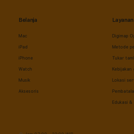
e
Belanja
Layanan
s
Mac
Digimap O
S
iPad
Metode p
u
iPhone
Tukar tam
Watch
Kebijakan 
p
Musik
Lokasi ser
e
Aksesoris
Pembatala
Edukasi &
r
C