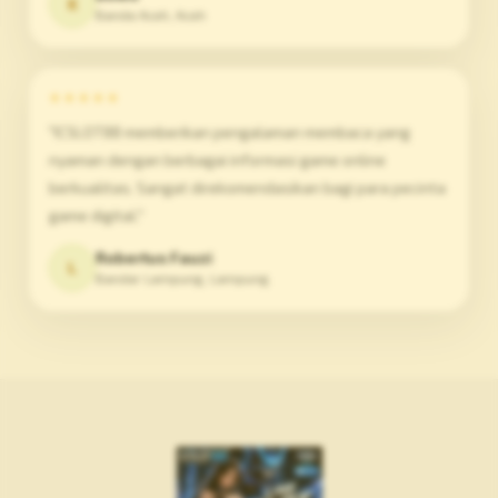
K
Banda Aceh, Aceh
★★★★★
"ICSLOT88 memberikan pengalaman membaca yang
nyaman dengan berbagai informasi game online
berkualitas. Sangat direkomendasikan bagi para pecinta
game digital."
Robertus Fauzi
L
Bandar Lampung, Lampung