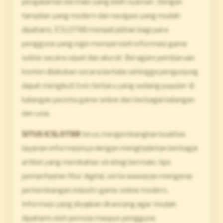
pengalaman bermain yang lebih nyaman. Dengan
tampilan yang modern dan navigasi yang mudah
dipahami, ICSLOT88 menjadi pilihan bagi para
pengguna yang ingin memperoleh informasi game
online secara cepat dan akurat. Beragam pembaruan
konten dilakukan secara berkala sehingga pengunjung
dapat mengikuti tren terbaru yang sedang populer di
kalangan pecinta game online dari berbagai kalangan
dan usia.
SITUS ICSLOT88
terus mengembangkan kualitas
layanan informasinya dengan menghadirkan berbagai
artikel yang membahas strategi bermain, tips
pemanfaatan fitur digital, serta wawasan mengenai
perkembangan industri game online modern.
Informasi yang disajikan dirancang agar mudah
dipahami oleh pemula maupun pengguna