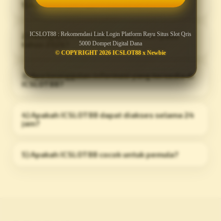
1) Apa itu ICSLOT88?
ICSLOT88 : Rekomendasi Link Login Platform Rayu Situs Slot Qris
2) Mengapa ICSLOT88 banyak dicari pada
tahun 2026?
5000 Dompet Digital Dana
© COPYRIGHT 2026 ICSLOT88 x Newbie
3) Apa keunggulan informasi yang tersedia di
ICSLOT88?
4) Apakah ICSLOT88 dapat diakses selama 24
jam?
5) Apakah ICSLOT88 cocok untuk pemula?