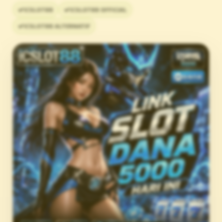
ICSLOT88
ICSLOT88 OFFICIAL
ICSLOT88 ALTERNATIF