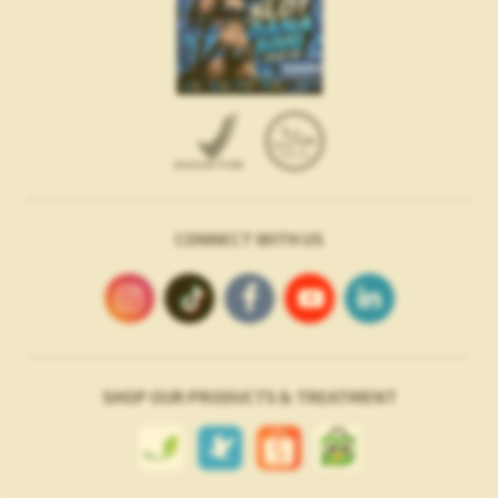
CONNECT WITH US
SHOP OUR PRODUCTS & TREATMENT