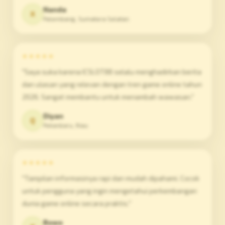
Nanda
X
Palembang, Sumatera Selatan
★★★★★
"Saya suka karena ICSLOT88 selalu menghadirkan berita
dan ulasan yang relevan dengan tren game online tahun
2026. Sangat membantu untuk menambah wawasan."
Diyan
Q
Pekanbaru, Riau
★★★★★
"Tampilan informasinya rapi dan mudah dipahami. Cocok
untuk pengguna yang ingin mengetahui perkembangan
dunia game online secara praktis."
Bowo