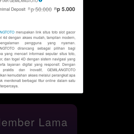
luded:
FTAR GEMILANGTOTO
uct which end users
are not
charged for.
p 50.000
p 5.000
nimal Deposit
R
R
otal price includes the item price and a
 fee.
ANGTOTO
merupakan link situs toto slot gacor
el 4d dengan akses mudah, tampilan modern,
engalaman pengguna yang nyaman.
NGTOTO dirancang sebagai pilihan bagi
a yang mencari informasi seputar situs toto,
or, dan togel 4D dengan sistem navigasi yang
erta layanan digital yang responsif. Dengan
 praktis dan inovatif, GEMILANGTOTO
kan kemudahan akses melalui perangkat apa
k menikmati berbagai fitur online dalam satu
 terpercaya.
ember Lama