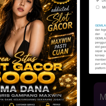
Inc
DA
prod
Mi
The t
buyer
View
GEMIL
license
dan tog
details
dan p
GEMILA
penggun
slot gac
cepat s
konsep
memberi
pun untu
platform
M