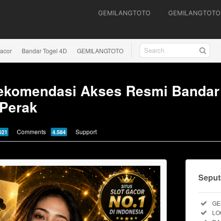
GEMILANGTOTO
GEMILANGTOTO
Sear
Gacor
Bandar Togel 4D
GEMILANGTOTO
GEM
omendasi Akses Resmi Bandar S
 Perak
Comments
Support
621
4.584
Sepu
Info
Inc
GE
GEM
Inc
LO
Use, 