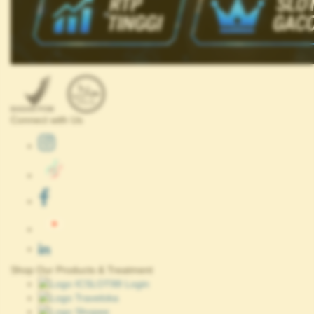
Connect with Us
Shop Our Products & Treatment