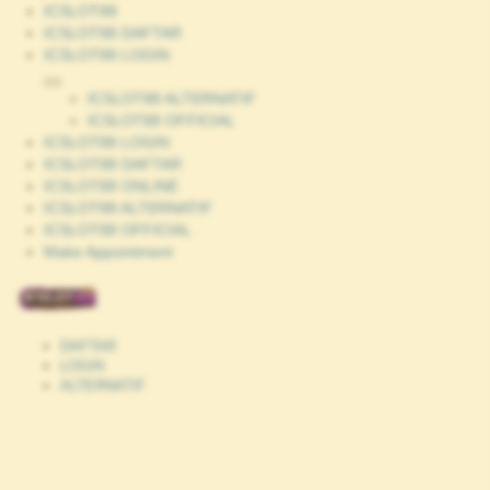
ICSLOT88
ICSLOT88 DAFTAR
ICSLOT88 LOGIN
ICSLOT88 ALTERNATIF
ICSLOT88 OFFICIAL
ICSLOT88 LOGIN
ICSLOT88 DAFTAR
ICSLOT88 ONLINE
ICSLOT88 ALTERNATIF
ICSLOT88 OFFICIAL
Make Appointment
DAFTAR
LOGIN
ALTERNATIF