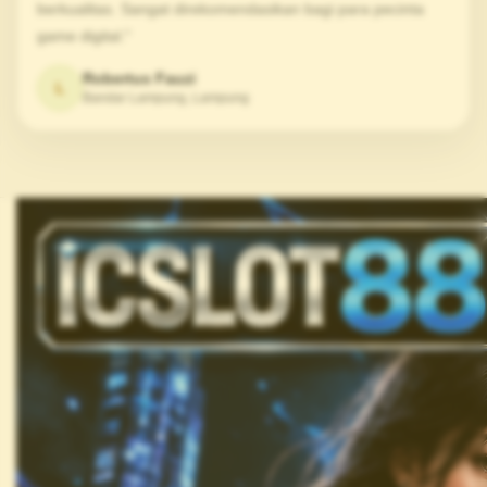
berkualitas. Sangat direkomendasikan bagi para pecinta
game digital."
Robertus Fauzi
L
Bandar Lampung, Lampung