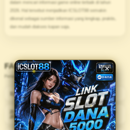
dalam mencari informasi game online terbaik di tahun
2026. Hal tersebut menjadikan ICSLOT88 semakin
dikenal sebagai sumber informasi yang lengkap, praktis,
dan mudah diakses kapan saja.
FAQ
Pertanyaan Yang Sering Diajukan Member ICSLOT88
1) Apa itu ICSLOT88?
2) Mengapa ICSLOT88 banyak dicari pada tahun
2026?