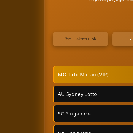
p
k
S
ðŸ”— Akses Link
ð
i
t
MO Toto Macau (VIP)
u
AU Sydney Lotto
s
SG Singapore
S