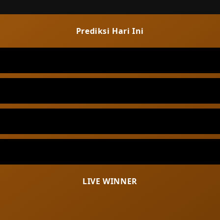
Prediksi Hari Ini
LIVE WINNER