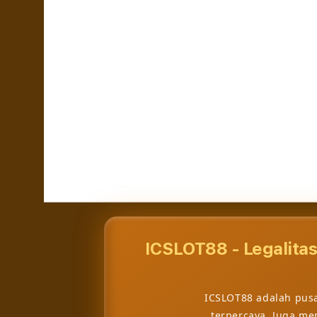
f
o
r
m
R
A
Y
ICSLOT88 - Legalitas
U
ICSLOT88 adalah pusa
A
terpercaya. Juga me