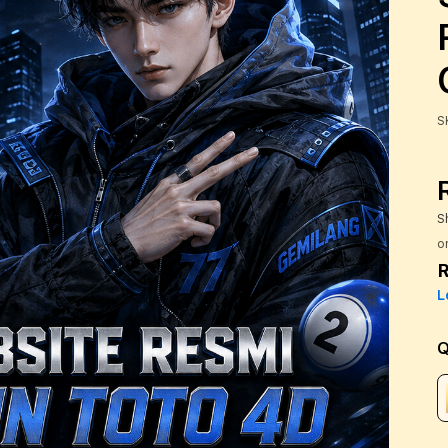
S
S
o
R
L
Q