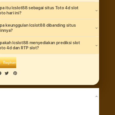
Legalitas
Legalitas
Platform
Platform
pa itu Icslot88 sebagai situs Toto 4d slot
RAYU
RAYU
oto hari ini?
Apk
Apk
Situs
Situs
pa keunggulan Icslot88 dibanding situs
Slot
Slot
ainnya?
Toto
Toto
4D
4D
pakah Icslot88 menyediakan prediksi slot
Resmi
Resmi
oto 4d dan RTP slot?
|
|
Akses
Akses
Super
Super
Bagikan
Cepat
Cepat