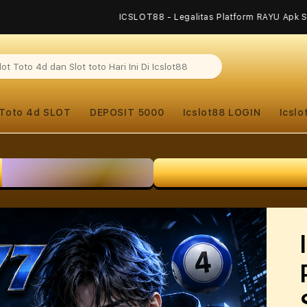
D Resmi | Akses Super Cepat
Toto 4d SLOT
DEPOSIT 5000
Icslot88 LOGIN
Icsl