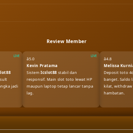
Review Member
â­5.0
â­4.8
Kevin Pratama
Melissa Kurniawan
Sistem
Icslot88
stabil dan
Deposit toto 4d di
Ic
responsif. Main slot toto lewat HP
banget. Saldo langs
jadi
maupun laptop tetap lancar tanpa
kilat, withdraw cair 
lag.
hambatan.