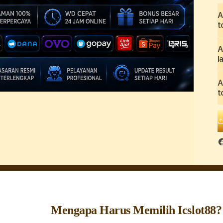
A
t
A
l
A
t
Mengapa Harus Memilih Icslot88?