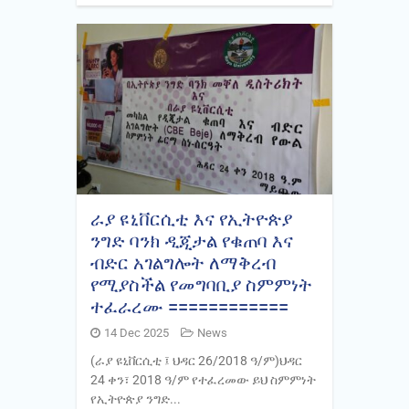
ራያ ዩኒቨርሲቲ እና የኢትዮጵያ
ንግድ ባንክ ዲጂታል የቁጠባ እና
ብድር አገልግሎት ለማቅረብ
የሚያስችል የመግባቢያ ስምምነት
ተፈራረሙ ============
14 Dec 2025
News
(ራያ ዩኒቨርሲቲ ፤ ህዳር 26/2018 ዓ/ም)ህዳር
24 ቀን፣ 2018 ዓ/ም የተፈረመው ይህ ስምምነት
የኢትዮጵያ ንግድ...