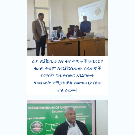
ራያ ዩኒቨርሲቲ እና ፋና ወጣቶች የብድርና
ቁጠባ ተቋም ለዩኒቨርሲቲው ሰራተኞች
የረዥም ግዜ የብድር አገልግሎት
ለመስጠት የሚያስችል የመግባብያ ሰነድ
ተፈራረሙ!