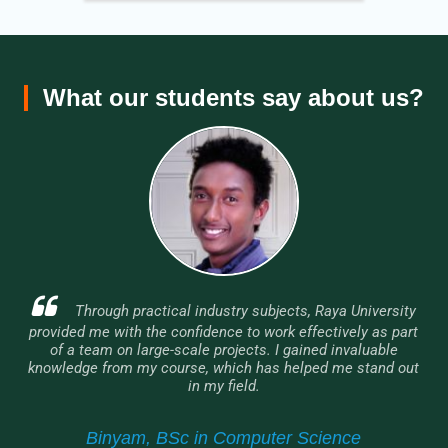
What our students say about us?
The course is highly practical, allowing students to
engage with real projects. Observing Raya University
graduates successfully working in the industry has
motivated me to work harder and develop my career. I am
eager to graduate and apply my skills in a professional
setting.