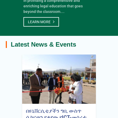
in providing a comprehensive and
enriching legal education that goes
beyond the classroom....
LEARN MORE
Latest News & Events
በዩኒቨርሲቲያችን ግቢ ውስጥ
ሲከናወን የቆየው የICT-መሰረተ