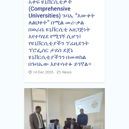
አቀፍ ዩኒቨርሲቲዎች
(Comprehensive
Universities) ጉባኤ “እውቀት
ለልህቀት” በሚል መሪ-ቃል
በወራቤ ዩኒቨርሲቲ አዘጋጅነት
እየተካሄደ የሚገኝ ሲሆን፤
የዩኒቨርሲቲያችን ፕሬዚደንት
ፕሮፌሰር ታደሰ ደጀኔ
ዩኒቨርሲቲያችንን በመወከል
በጉባኤው እየተሳተፉ ይገኛል።
14 Dec 2025
News