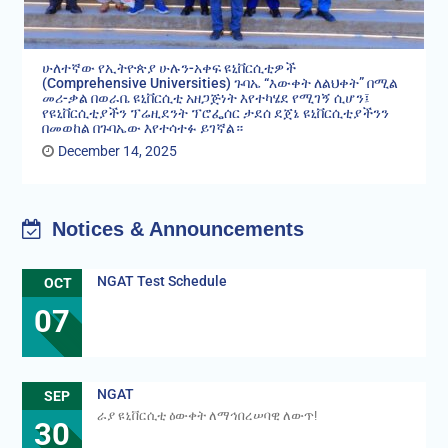
ሁለተኛው የኢትዮጵያ ሁሉን-አቀፍ ዩኒቨርሲቲዎች
(Comprehensive Universities) ጉባኤ “እውቀት ለልህቀት” በሚል
መሪ-ቃል በወራቤ ዩኒቨርሲቲ አዘጋጅነት እየተካሄደ የሚገኝ ሲሆን፤
የዩኒቨርሲቲያችን ፕሬዚደንት ፕሮፌሰር ታደሰ ደጀኔ ዩኒቨርሲቲያችንን
በመወከል በጉባኤው እየተሳተፉ ይገኛል።
December 14, 2025
Notices & Announcements
NGAT Test Schedule
OCT
07
NGAT
SEP
ራያ ዩኒቨርሲቲ ዕውቀት ለማኅበረሠባዊ ለውጥ!
30