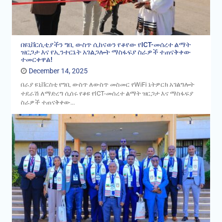
በዩኒቨርሲቲያችን ግቢ ውስጥ ሲከናወን የቆየው የICT-መሰረተ ልማት
ዝርጋታ እና የኢንተርኔት አገልጋሎት ማስፋፍያ ስራዎች ተጠናቅቀው
ተመርቀዋል!
December 14, 2025
በራያ ዩኒቨርስቲ የግቢ ውስጥ ለውስጥ መስመር የWiFi ኔትዎርክ አገልግሎት
ተደራሽ ለማድረግ ሲሰሩ የቆዩ የICT-መሰረተ ልማት ዝርጋታ እና ማስፋፍያ
ስራዎች ተጠናቅቀው...