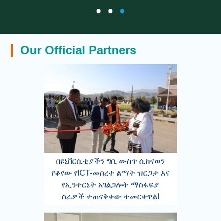
Zewdu, BSc in Economics
•
•
•
Our Official Partners
በዩኒቨርሲቲያችን ግቢ ውስጥ ሲከናወን
የቆየው የICT-መሰረተ ልማት ዝርጋታ እና
የኢንተርኔት አገልጋሎት ማስፋፍያ
ስራዎች ተጠናቅቀው ተመርቀዋል!