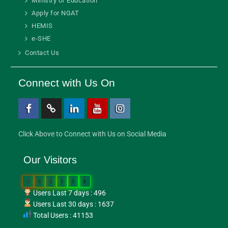
Ministry of Education
Apply for NGAT
HEMIS
e-SHE
Contact Us
Connect with Us On
Click Above to Connect with Us on Social Media
Our Visitors
0
4
1
1
5
3
Users Last 7 days : 496
Users Last 30 days : 1637
Total Users : 41153