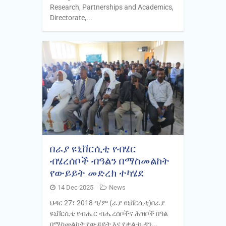
Research, Partnerships and Academics,
Directorate,...
በራያ ዩኒቨርሲቲ የብሄር
ብሄረሰቦች ብዓልን በማስመልከት
የውይይት መድረክ ተካሄደ
14 Dec 2025
News
ህዳር 27፣ 2018 ዓ/ም (ራያ ዩኒቨርሲቲ)በራያ
ዩኒቨርሲቲ የብሔር ብሔረሰቦችና ሕዝቦች በዓል
በማስመልከት የውይይት እና የቃል-ኪዳን...