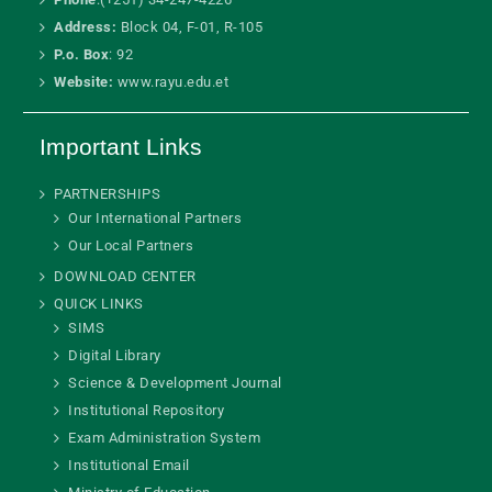
Phone
:(+251) 34-247-4226
Address:
Block 04, F-01, R-105
P.o. Box
: 92
Website:
www.rayu.edu.et
Important Links
PARTNERSHIPS
Our International Partners
Our Local Partners
DOWNLOAD CENTER
QUICK LINKS
SIMS
Digital Library
Science & Development Journal
Institutional Repository
Exam Administration System
Institutional Email