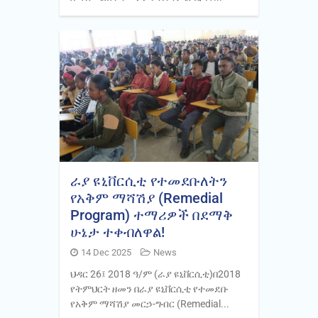
ራያ ዩኒቨርሲቲ የተመደቡለትን
የአቅም ማሻሽያ (Remedial
Program) ተማሪዎች በደማቅ
ሁኔታ ተቀብለዋል!
14 Dec 2025
News
ህዳር 26፤ 2018 ዓ/ም (ራያ ዩኒቨርሲቲ)በ2018
የትምህርት ዘመን በራያ ዩኒቨርሲቲ የተመደቡ
የአቅም ማሻሽያ መርኃ-ግብር (Remedial...