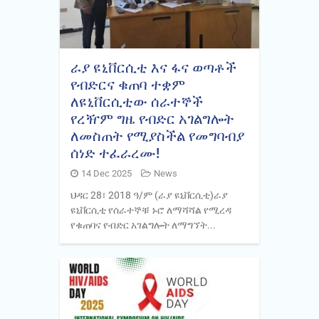
ራያ ዩኒቨርሲቲ እና ፋና ወጣቶች
የብድርና ቁጠባ ተቋም
ለዩኒቨርሲቲው ሰራተኞች
የረዥም ግዜ የብድር አገልግሎት
ለመስጠት የሚያስችል የመግባብያ
ሰነድ ተፈራረሙ!
14 Dec 2025
News
ህዳር 28፣ 2018 ዓ/ም (ራያ ዩኒቨርሲቲ)ራያ
ዩኒቨርሲቲ የሰራተኞቹ ኑሮ ለማሻሻል የሚረዳ
የቁጠባና የብድር አገልግሎት ለማግኘት...