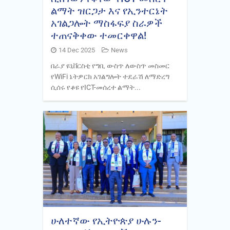
ልማት ዝርጋታ እና የኢንተርኔት
አገልጋሎት ማስፋፍያ ስራዎች
ተጠናቅቀው ተመርቀዋል!
14 Dec 2025
News
በራያ ዩኒቨርስቲ የግቢ ውስጥ ለውስጥ መስመር
የWiFi ኔትዎርክ አገልግሎት ተደራሽ ለማድረግ
ሲሰሩ የቆዩ የICT-መሰረተ ልማት...
ሁለተኛው የኢትዮጵያ ሁሉን-