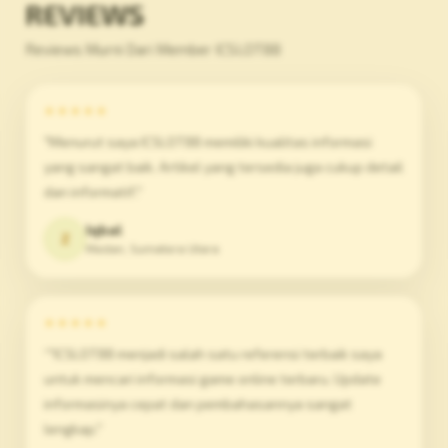
REVIEWS
Reviews Murni Dari Member ICSLOT88
★★★★★
"Menurut saya ICSLOT88 memiliki kualitas informasi
yang sangat baik. Artikel yang tersedia juga cukup detail
dan informatif."
Iqbal
Z
Medan, Sumatera Utara
★★★★★
“"ICSLOT88 menjadi salah satu referensi terbaik saya
untuk mencari informasi game online terbaru. Update
informasinya cepat dan pembahasannya sangat
lengkap."