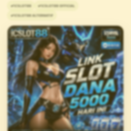
ICSLOT88
ICSLOT88 OFFICIAL
ICSLOT88 ALTERNATIF