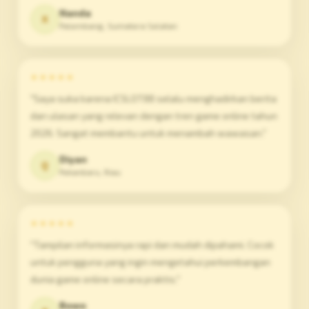
Nanda
X
Palembang, Sumatera Selatan
★★★★★
"Saya suka karena ICSLOT88 selalu menghadirkan berita
dan ulasan yang relevan dengan tren game online tahun
2026. Sangat membantu untuk menambah wawasan."
Diyan
Q
Pekanbaru, Riau
★★★★★
"Tampilan informasinya rapi dan mudah dipahami. Cocok
untuk pengguna yang ingin mengetahui perkembangan
dunia game online secara praktis."
Bowo