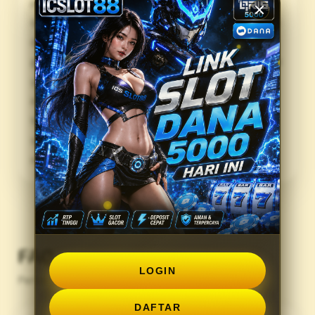
pengguna, performa stabil, serta pembahasan yang
selalu diperbarui. Dengan dukungan teknologi modern
dan tim yang aktif memantau perkembangan industri
game, ICSLOT88 berhasil menjadi salah satu referensi
yang dipercaya banyak pengunjung dalam mencari
informasi game online terbaik di tahun 2026. Hal
tersebut menjadikan ICSLOT88 semakin dikenal
sebagai sumber informasi yang lengkap, praktis, dan
mudah diakses kapan saja.
FAQ
LOGIN
Pertanyaan Yang Sering Diajukan Member ICSLOT88
DAFTAR