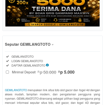
Show More
Seputar GEMILANGTOTO
Informasi
Included:
GEMILANGTOTO
Seputar
Included:
LOGIN GEMILANGTOTO
GEMILANGTOTO
Included:
DAFTAR GEMILANGTOTO
SELECTED
4687
p 50.000
p 5.000
Minimal Deposit
R
R
$
Use, by
you or
one
GEMILANGTOTO
merupakan link situs toto slot gacor dan togel 4d dengan
client, in
akses mudah, tampilan modern, dan pengalaman pengguna yang
nyaman. GEMILANGTOTO dirancang sebagai pilihan bagi pengguna yang
a single
mencari informasi seputar situs toto, slot gacor, dan togel 4D dengan
end