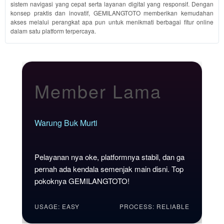
sistem navigasi yang cepat serta layanan digital yang responsif. Dengan
product
konsep praktis dan inovatif, GEMILANGTOTO memberikan kemudahan
which
akses melalui perangkat apa pun untuk menikmati berbagai fitur online
end
dalam satu platform terpercaya.
users
are not
charged
for. The
total
Member Lama
price
includes
the item
Warung Buk Murti
price
and a
buyer
fee.
Pelayanan nya oke, platformnya stabil, dan ga
pernah ada kendala semenjak main disni. Top
View
pokoknya GEMILANGTOTO!
license
details
USAGE: EASY
PROCESS: RELIABLE