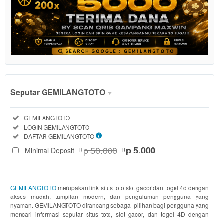
Show More
Seputar GEMILANGTOTO
Informasi
Included:
GEMILANGTOTO
Seputar
Included:
LOGIN GEMILANGTOTO
GEMILANGTOTO
Included:
DAFTAR GEMILANGTOTO
SELECTED
4687
p 50.000
p 5.000
Minimal Deposit
R
R
$
Use, by
you or
one
GEMILANGTOTO
merupakan link situs toto slot gacor dan togel 4d dengan
client, in
akses mudah, tampilan modern, dan pengalaman pengguna yang
nyaman. GEMILANGTOTO dirancang sebagai pilihan bagi pengguna yang
a single
mencari informasi seputar situs toto, slot gacor, dan togel 4D dengan
end