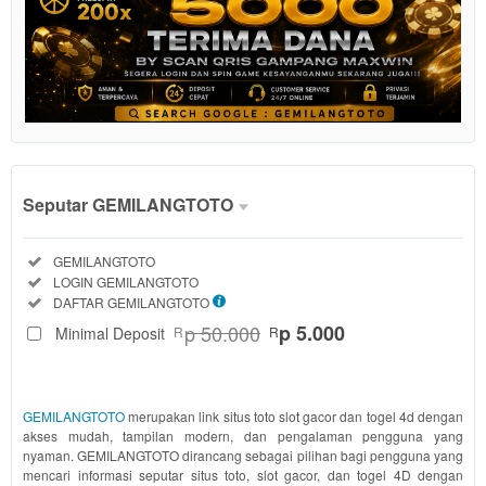
Show More
Seputar GEMILANGTOTO
Informasi
Included:
GEMILANGTOTO
Seputar
Included:
LOGIN GEMILANGTOTO
GEMILANGTOTO
Included:
DAFTAR GEMILANGTOTO
SELECTED
4687
p 50.000
p 5.000
Minimal Deposit
R
R
$
Use, by
you or
one
GEMILANGTOTO
merupakan link situs toto slot gacor dan togel 4d dengan
client, in
akses mudah, tampilan modern, dan pengalaman pengguna yang
nyaman. GEMILANGTOTO dirancang sebagai pilihan bagi pengguna yang
a single
mencari informasi seputar situs toto, slot gacor, dan togel 4D dengan
end