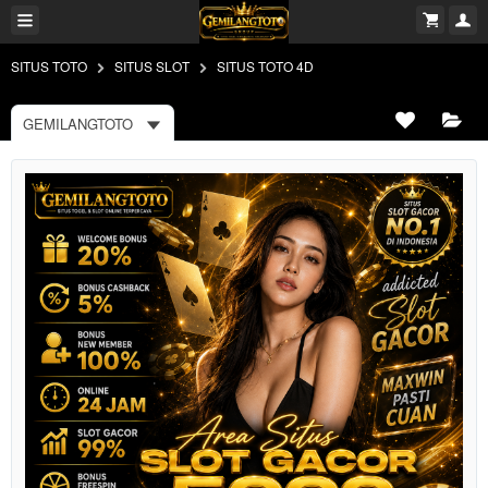
SITUS TOTO
SITUS SLOT
SITUS TOTO 4D
GEMILANGTOTO