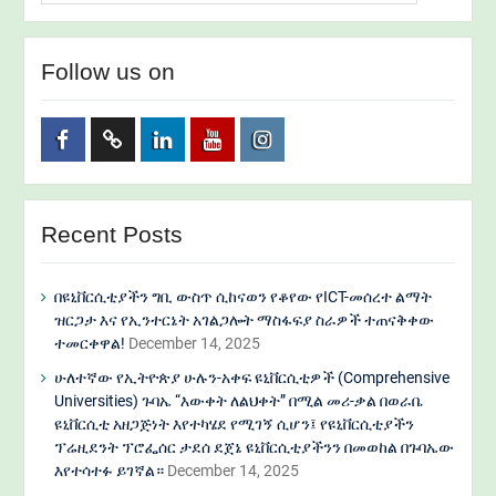
Follow us on
Facebook
Twitter
Linkedin
Youtube
Instagram
Recent Posts
በዩኒቨርሲቲያችን ግቢ ውስጥ ሲከናወን የቆየው የICT-መሰረተ ልማት
ዝርጋታ እና የኢንተርኔት አገልጋሎት ማስፋፍያ ስራዎች ተጠናቅቀው
ተመርቀዋል!
December 14, 2025
ሁለተኛው የኢትዮጵያ ሁሉን-አቀፍ ዩኒቨርሲቲዎች (Comprehensive
Universities) ጉባኤ “እውቀት ለልህቀት” በሚል መሪ-ቃል በወራቤ
ዩኒቨርሲቲ አዘጋጅነት እየተካሄደ የሚገኝ ሲሆን፤ የዩኒቨርሲቲያችን
ፕሬዚደንት ፕሮፌሰር ታደሰ ደጀኔ ዩኒቨርሲቲያችንን በመወከል በጉባኤው
እየተሳተፉ ይገኛል።
December 14, 2025