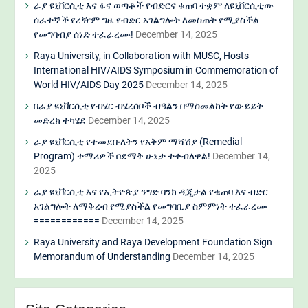
ራያ ዩኒቨርሲቲ እና ፋና ወጣቶች የብድርና ቁጠባ ተቋም ለዩኒቨርሲቲው
ሰራተኞች የረዥም ግዜ የብድር አገልግሎት ለመስጠት የሚያስችል
የመግባብያ ሰነድ ተፈራረሙ!
December 14, 2025
Raya University, in Collaboration with MUSC, Hosts
International HIV/AIDS Symposium in Commemoration of
World HIV/AIDS Day 2025
December 14, 2025
በራያ ዩኒቨርሲቲ የብሄር ብሄረሰቦች ብዓልን በማስመልከት የውይይት
መድረክ ተካሄደ
December 14, 2025
ራያ ዩኒቨርሲቲ የተመደቡለትን የአቅም ማሻሽያ (Remedial
Program) ተማሪዎች በደማቅ ሁኔታ ተቀብለዋል!
December 14,
2025
ራያ ዩኒቨርሲቲ እና የኢትዮጵያ ንግድ ባንክ ዲጂታል የቁጠባ እና ብድር
አገልግሎት ለማቅረብ የሚያስችል የመግባቢያ ስምምነት ተፈራረሙ
============
December 14, 2025
Raya University and Raya Development Foundation Sign
Memorandum of Understanding
December 14, 2025