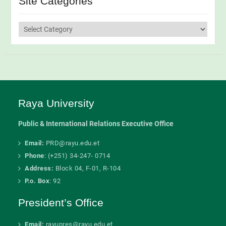
Site Categories
Site
Categories
Raya University
Public & International Relations Executive Office
Email:
PRD@rayu.edu.et
Phone
: (+251) 34-247- 0714
Address:
Block 04, F-01, R-104
P.o. Box
: 92
President’s Office
Email:
rayupres@rayu.edu.et