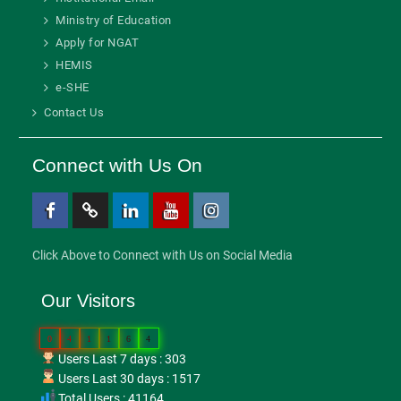
Ministry of Education
Apply for NGAT
HEMIS
e-SHE
Contact Us
Connect with Us On
Facebook
Twitter
Linkedin
Youtube
Instagram
Click Above to Connect with Us on Social Media
Our Visitors
0
4
1
1
6
4
Users Last 7 days : 303
Users Last 30 days : 1517
Total Users : 41164