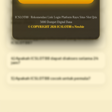
1) Apa itu ICSLOT88?
ICSLOT88 : Rekomendasi Link Login Platform Rayu Situs Slot Qris
2) Mengapa ICSLOT88 banyak dicari pada
tahun 2026?
5000 Dompet Digital Dana
© COPYRIGHT 2026 ICSLOT88 x Newbie
3) Apa keunggulan informasi yang tersedia di
ICSLOT88?
4) Apakah ICSLOT88 dapat diakses selama 24
jam?
5) Apakah ICSLOT88 cocok untuk pemula?