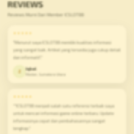
REVIEWS
Reviews Murni Dari Member ICSLOT88
★★★★★
"Menurut saya ICSLOT88 memiliki kualitas informasi
yang sangat baik. Artikel yang tersedia juga cukup detail
dan informatif."
Iqbal
Z
Medan, Sumatera Utara
★★★★★
“"ICSLOT88 menjadi salah satu referensi terbaik saya
untuk mencari informasi game online terbaru. Update
informasinya cepat dan pembahasannya sangat
lengkap."