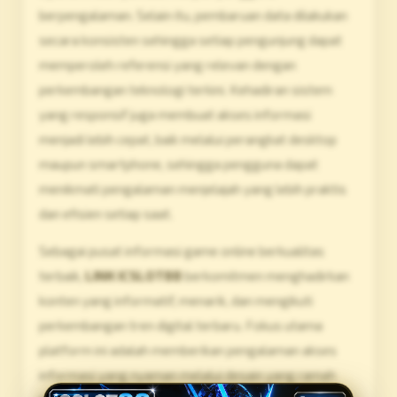
berpengalaman. Selain itu, pembaruan data dilakukan
secara konsisten sehingga setiap pengunjung dapat
memperoleh referensi yang relevan dengan
perkembangan teknologi terkini. Kehadiran sistem
yang responsif juga membuat akses informasi
menjadi lebih cepat, baik melalui perangkat desktop
maupun smartphone, sehingga pengguna dapat
menikmati pengalaman menjelajah yang lebih praktis
dan efisien setiap saat.
Sebagai pusat informasi game online berkualitas
terbaik,
LINK ICSLOT88
berkomitmen menghadirkan
konten yang informatif, menarik, dan mengikuti
perkembangan tren digital terbaru. Fokus utama
platform ini adalah memberikan pengalaman akses
informasi yang nyaman melalui desain yang ramah