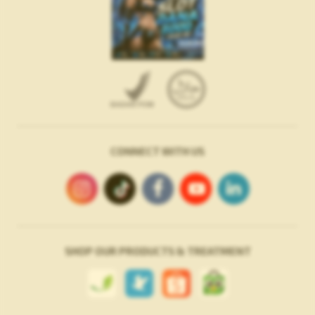
CONNECT WITH US
SHOP OUR PRODUCTS & TREATMENT