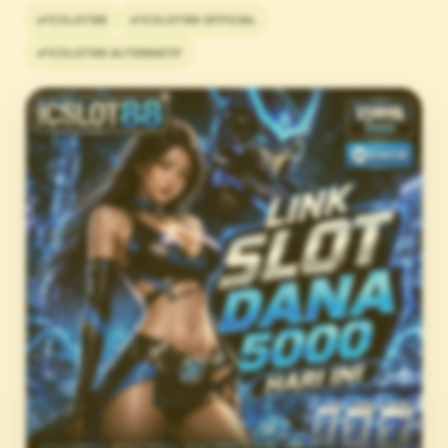
ICSLOT88
ICSLOT88 OFFICIAL
ICSLOT88 ALTERNATIF