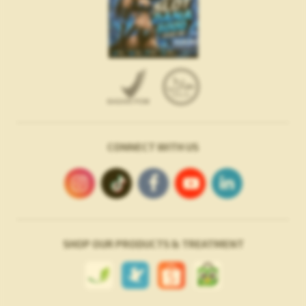
CONNECT WITH US
SHOP OUR PRODUCTS & TREATMENT