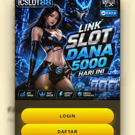
pengguna, performa stabil, serta pembahasan yang
selalu diperbarui. Dengan dukungan teknologi modern
dan tim yang aktif memantau perkembangan industri
game, ICSLOT88 berhasil menjadi salah satu referensi
yang dipercaya banyak pengunjung dalam mencari
informasi game online terbaik di tahun 2026. Hal
tersebut menjadikan ICSLOT88 semakin dikenal
sebagai sumber informasi yang lengkap, praktis, dan
mudah diakses kapan saja.
FAQ
LOGIN
Pertanyaan Yang Sering Diajukan Member ICSLOT88
DAFTAR