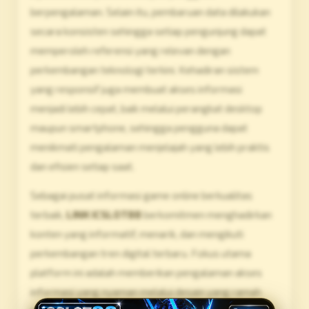
berpengalaman. Selain itu, pembaruan data dilakukan
secara konsisten sehingga setiap pengunjung dapat
memperoleh referensi yang relevan dengan
perkembangan teknologi terkini. Kehadiran sistem
yang responsif juga membuat akses informasi
menjadi lebih cepat, baik melalui perangkat desktop
maupun smartphone, sehingga pengguna dapat
menikmati pengalaman menjelajah yang lebih praktis
dan efisien setiap saat.
Sebagai pusat informasi game online berkualitas
terbaik,
LINK ICSLOT88
berkomitmen menghadirkan
konten yang informatif, menarik, dan mengikuti
perkembangan tren digital terbaru. Fokus utama
platform ini adalah memberikan pengalaman akses
informasi yang nyaman melalui desain yang ramah