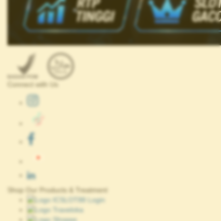
Connect with Us
Shop Our Products & Treatment