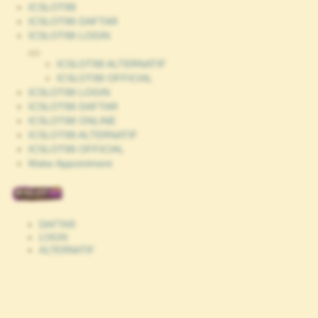
ICSLOT88
ICSLOT88 DAFTAR
ICSLOT88 LOGIN
ICSLOT88 ALTERNATIF
ICSLOT88 OFFICIAL
ICSLOT88 LOGIN
ICSLOT88 DAFTAR
ICSLOT88 ONLINE
ICSLOT88 ALTERNATIF
ICSLOT88 OFFICIAL
Make Appointment
DAFTAR
LOGIN
ALTERNATIF