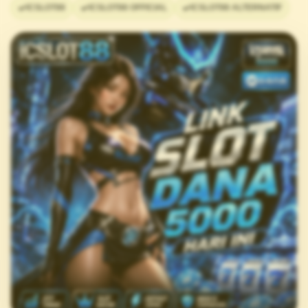
ICSLOT88
ICSLOT88 OFFICIAL
ICSLOT88 ALTERNATIF