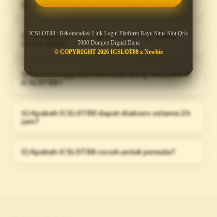
1) Apa itu ICSLOT88?
ICSLOT88 : Rekomendasi Link Login Platform Rayu Situs Slot Qris
2) Mengapa ICSLOT88 banyak dicari pada
tahun 2026?
5000 Dompet Digital Dana
© COPYRIGHT 2026 ICSLOT88 x Newbie
3) Apa keunggulan informasi yang tersedia di
ICSLOT88?
4) Apakah ICSLOT88 dapat diakses selama 24
jam?
5) Apakah ICSLOT88 cocok untuk pemula?