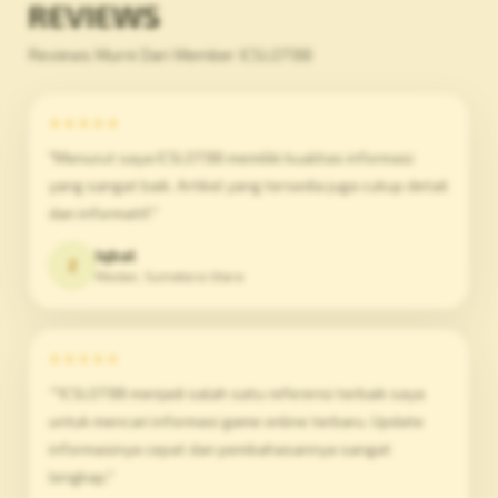
REVIEWS
Reviews Murni Dari Member ICSLOT88
★★★★★
"Menurut saya ICSLOT88 memiliki kualitas informasi
yang sangat baik. Artikel yang tersedia juga cukup detail
dan informatif."
Iqbal
Z
Medan, Sumatera Utara
★★★★★
“"ICSLOT88 menjadi salah satu referensi terbaik saya
untuk mencari informasi game online terbaru. Update
informasinya cepat dan pembahasannya sangat
lengkap."