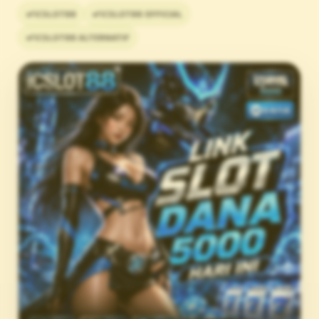
ICSLOT88
ICSLOT88 OFFICIAL
ICSLOT88 ALTERNATIF