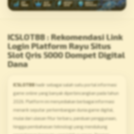
ICSLOT88 : Rekomendasi Link
Login Platform Rayu Situs
Slot Qris 5000 Dompet Digital
Dana
ICSLOT88
hadir sebagai salah satu portal informasi
game online yang banyak diperbincangkan pada tahun
2026. Platform ini menyediakan berbagai informasi
menarik seputar perkembangan dunia game digital,
mulai dari ulasan fitur terbaru, panduan penggunaan,
hingga pembahasan teknologi yang mendukung