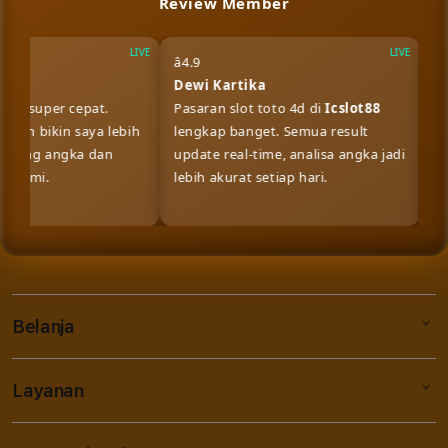
Review Member
Budi
MENANG
MACAU
Rp 53.000.000
â­4.9
â­
Budi
MENANG
SYDNEY
dra
Dewi Kartika
Ke
Rp 25.000.000
ot88
super cepat.
Pasaran slot toto 4d di
Icslot88
Si
harian bikin saya lebih
lengkap banget. Semua result
re
Doni
MENANG
MACAU
 pasang angka dan
update real-time, analisa angka jadi
ma
Rp 45.000.000
o resmi.
lebih akurat setiap hari.
la
Budi
MENANG
STARLIGHT
Rp 75.000.000
Fajar
MENANG
SYDNEY
Rp 33.000.000
Belanja
Layanan
Mac
iPad