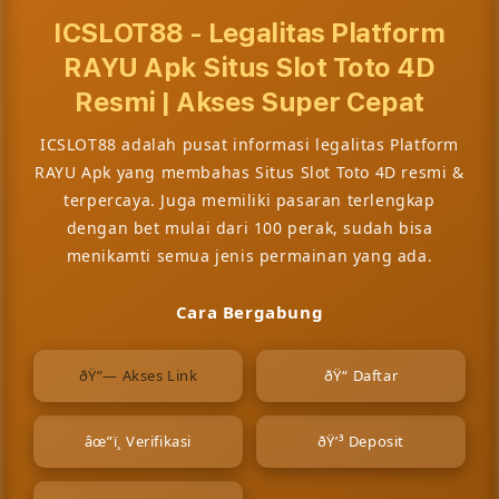
ICSLOT88 - Legalitas Platform
T
RAYU Apk Situs Slot Toto 4D
o
Resmi | Akses Super Cepat
t
ICSLOT88 adalah pusat informasi legalitas Platform
o
RAYU Apk yang membahas Situs Slot Toto 4D resmi &
terpercaya. Juga memiliki pasaran terlengkap
4
dengan bet mulai dari 100 perak, sudah bisa
D
menikamti semua jenis permainan yang ada.
R
Cara Bergabung
e
ðŸ”— Akses Link
ðŸ“ Daftar
s
m
âœ”ï¸ Verifikasi
ðŸ’³ Deposit
i