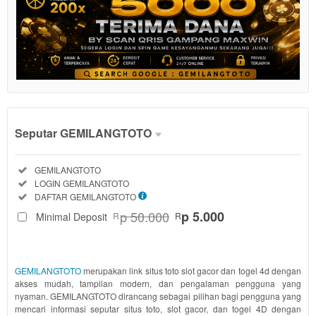
Show More
Seputar GEMILANGTOTO
Informasi
Included:
GEMILANGTOTO
Seputar
Included:
LOGIN GEMILANGTOTO
GEMILANGTOTO
Included:
DAFTAR GEMILANGTOTO
SELECTED
4687
p 50.000
p 5.000
Minimal Deposit
R
R
$
Use, by
you or
one
GEMILANGTOTO
merupakan link situs toto slot gacor dan togel 4d dengan
client, in
akses mudah, tampilan modern, dan pengalaman pengguna yang
nyaman. GEMILANGTOTO dirancang sebagai pilihan bagi pengguna yang
a single
mencari informasi seputar situs toto, slot gacor, dan togel 4D dengan
end