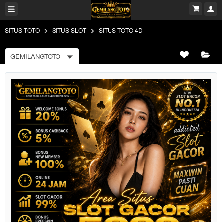
SITUS TOTO
SITUS SLOT
SITUS TOTO 4D
GEMILANGTOTO