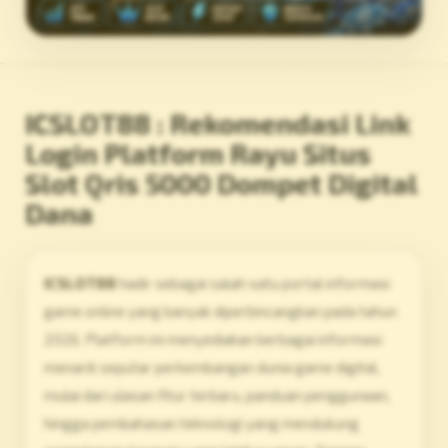
ICSLOT88 : Rekomendasi Link
Login Platform Rayu Situs
Slot Qris 5000 Dompet Digital
Dana
ICSLOT88
hadir sebagai salah satu portal informasi
game online yang banyak diperbincangkan pada tahun
2026. Platform ini menyediakan berbagai informasi
menarik seputar perkembangan dunia game digital,
mulai dari ulasan fitur terbaru, panduan penggunaan,
hingga pembahasan teknologi yang mendukung