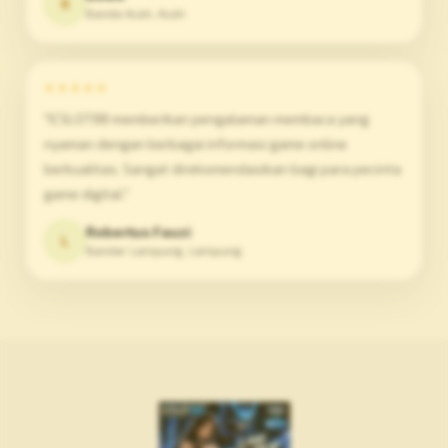
K
Banda Aceh, Aceh
★★★★★
"ICSLOT88 memberikan pengalaman membaca yang
nyaman dengan berbagai informasi game online
berkualitas. Sangat direkomendasikan bagi para pecinta
game digital."
Robertus Fauzi
L
Bandar Lampung, Lampung