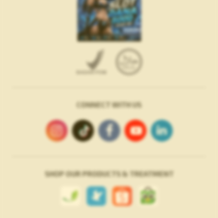
CONNECT WITH US
SHOP OUR PRODUCTS & TREATMENT