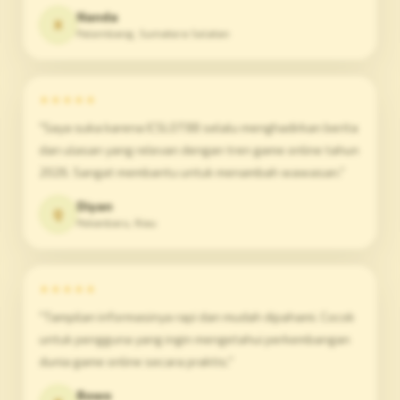
Nanda
X
Palembang, Sumatera Selatan
★★★★★
"Saya suka karena ICSLOT88 selalu menghadirkan berita
dan ulasan yang relevan dengan tren game online tahun
2026. Sangat membantu untuk menambah wawasan."
Diyan
Q
Pekanbaru, Riau
★★★★★
"Tampilan informasinya rapi dan mudah dipahami. Cocok
untuk pengguna yang ingin mengetahui perkembangan
dunia game online secara praktis."
Bowo