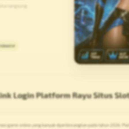
bisa langsung
TERNATIF
nk Login Platform Rayu Situs Slot
rmasi game online yang banyak diperbincangkan pada tahun 2026. Pla