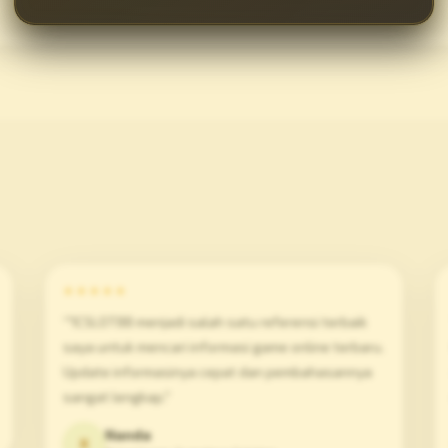
★★★★★
“"ICSLOT88 menjadi salah satu referensi terbaik
saya untuk mencari informasi game online terbaru.
Update informasinya cepat dan pembahasannya
sangat lengkap."
Nanda
X