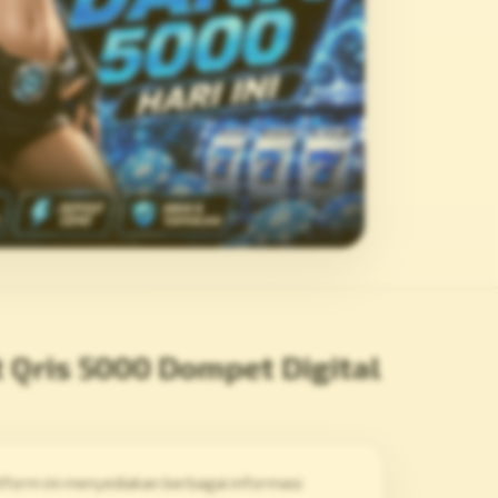
 Qris 5000 Dompet Digital
tform ini menyediakan berbagai informasi