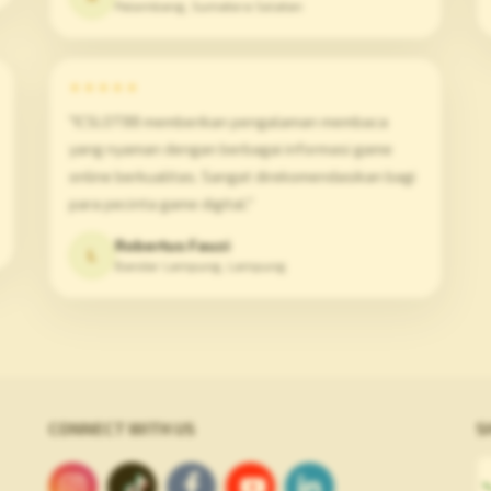
Palembang, Sumatera Selatan
★★★★★
"ICSLOT88 memberikan pengalaman membaca
yang nyaman dengan berbagai informasi game
online berkualitas. Sangat direkomendasikan bagi
para pecinta game digital."
Robertus Fauzi
L
Bandar Lampung, Lampung
CONNECT WITH US
S