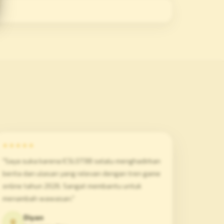
★★★★★
"Saya suka karena ICSLOT88 selalu menghadirkan
berita dan ulasan yang relevan dengan tren game
online tahun 2026. Sangat membantu untuk
menambah wawasan."
Diyan
Q