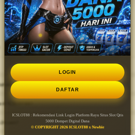
LOGIN
tahun 2026?
DAFTAR
a di ICSLOT88?
ICSLOT88 : Rekomendasi Link Login Platform Rayu Situs Slot Qris
5000 Dompet Digital Dana
 24 jam?
© COPYRIGHT 2026 ICSLOT88 x Newbie