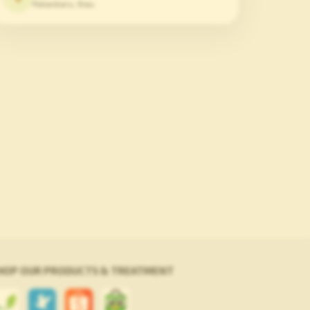
Pekanbaru, Riau
HOP OUR PRODUCTS & TREATMENT