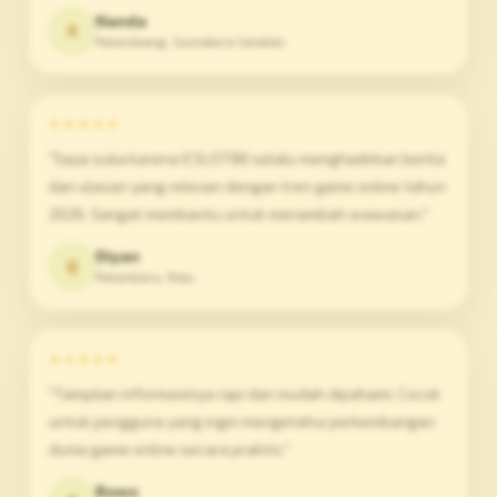
Nanda
X
Palembang, Sumatera Selatan
★★★★★
"Saya suka karena ICSLOT88 selalu menghadirkan berita
dan ulasan yang relevan dengan tren game online tahun
2026. Sangat membantu untuk menambah wawasan."
Diyan
Q
Pekanbaru, Riau
★★★★★
"Tampilan informasinya rapi dan mudah dipahami. Cocok
untuk pengguna yang ingin mengetahui perkembangan
dunia game online secara praktis."
Bowo