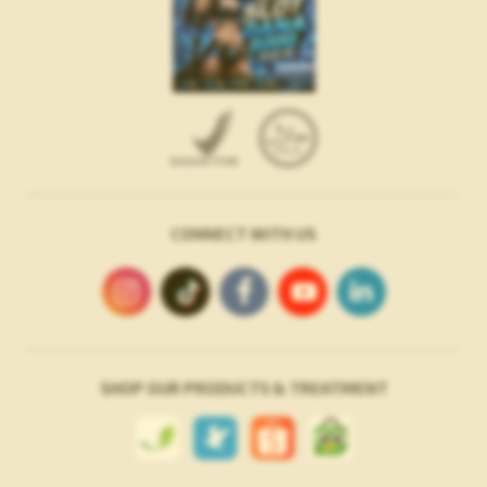
CONNECT WITH US
SHOP OUR PRODUCTS & TREATMENT