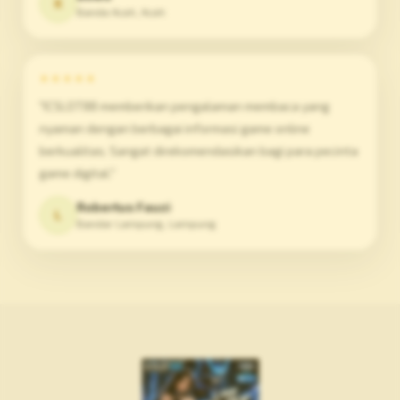
K
Banda Aceh, Aceh
★★★★★
"ICSLOT88 memberikan pengalaman membaca yang
nyaman dengan berbagai informasi game online
berkualitas. Sangat direkomendasikan bagi para pecinta
game digital."
Robertus Fauzi
L
Bandar Lampung, Lampung