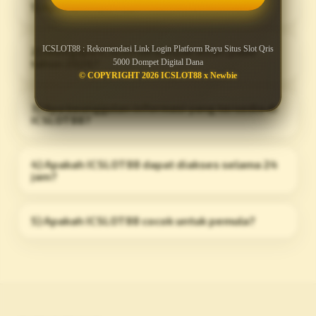
1) Apa itu ICSLOT88?
ICSLOT88 : Rekomendasi Link Login Platform Rayu Situs Slot Qris
2) Mengapa ICSLOT88 banyak dicari pada
tahun 2026?
5000 Dompet Digital Dana
© COPYRIGHT 2026 ICSLOT88 x Newbie
3) Apa keunggulan informasi yang tersedia di
ICSLOT88?
4) Apakah ICSLOT88 dapat diakses selama 24
jam?
5) Apakah ICSLOT88 cocok untuk pemula?