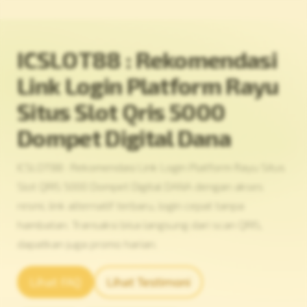
ICSLOT88 : Rekomendasi
Link Login Platform Rayu
Situs Slot Qris 5000
Dompet Digital Dana
ICSLOT88 : Rekomendasi Link Login Platform Rayu Situs
Slot QRIS 5000 Dompet Digital DANA dengan akses
resmi, link alternatif terbaru, login cepat tanpa
hambatan. Transaksi bisa langsung dari scan QRIS,
dapatkan juga promo harian.
Lihat FAQ
Lihat Testimoni