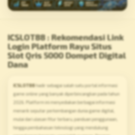
ICSLOT88 : Rekomendasi Link
Login Platform Rayu Situs
Slot Qris 5000 Dompet Digital
Dana
ICSLOT88
hadir sebagai salah satu portal informasi
game online yang banyak diperbincangkan pada tahun
2026. Platform ini menyediakan berbagai informasi
menarik seputar perkembangan dunia game digital,
mulai dari ulasan fitur terbaru, panduan penggunaan,
hingga pembahasan teknologi yang mendukung