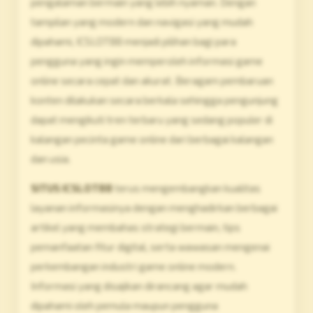
pengalaman bermain yang lebih nyaman. Dengan
tampilan yang modern dan navigasi yang mudah
dipahami, ICSLOT88 menjadi pilihan bagi para
pengguna yang ingin memperoleh informasi game
online secara cepat dan akurat. Beragam pembaruan
konten dilakukan secara berkala sehingga pengunjung
dapat mengikuti tren terbaru yang sedang populer di
kalangan pecinta game online dari berbagai kalangan
dan usia.
SITUS ICSLOT88
terus mengembangkan kualitas
layanan informasinya dengan menghadirkan berbagai
artikel yang membahas strategi bermain, tips
pemanfaatan fitur digital, serta wawasan mengenai
perkembangan industri game online modern.
Informasi yang disajikan dirancang agar mudah
dipahami oleh pemula maupun pengguna