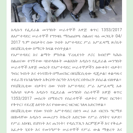
አዲሱን የፌደራል መንግስት ሠራተኞች አዋጅ ቁጥር 1353/2017
ለአሥተዳደር ሠራተኞች የግንዛቤ ማስጨበጫ ስልጠና ዛሬ መጋቢት 04/
2017 ዓ.ም በብቃትና ሰው ሃብት አሥተዳደር ሥራ አሥፈጻሚ ጽ/ቤት
በዩኒቨርሲቲው ስማርት ክፍል ተሰጥቷል።
የአሥተዳደር እና ልማት ምክትል ፕረዚደንት ዶ/ር ክብሮም ካሕሱ
ስልጠናው ተገኝተው ባስተላለፉት መልእክት አዲሱን የፌደራል መንግስት
ሠራተኞች አዋጅ መሰረት የአሥተዳደር ሠራተኞቻችን ዕውቀት፣ ብቃት፣
ግብረ ገብነት እና ተነሳሽነት በማጠናከር በዩኒቨርሲቲው ዲጂታል፣ ቀልጣፋና
ተደራሽ የአገልግሎት አቅርቦት ስርዓት እንዲኖር በትኩረት ይሰራል ብለዋል።
የዩኒቨርሲቲው ብቃትና ሰው ሃብት አሥተዳደር ሥራ አሥፈጻሚ አቶ
ካሕሳይ ፍቃዱ አዲሱን የፌደራል መንግስት ሰራተኞች አዋጅ ቁጥር
1353/2017 መሰረት በማድረግ የሰራተኞች ብቃትና ምዘና ስርዓት፣
የቅጥር፣ የደረጃ ዕድገት እና የዝውውር ዝርዝር ገለጻ አድርገዋል።
በዩኒቨርሲቲው የሰው ሃብት አሥተዳደር በድን መሪ አቶ ብርሃኑ ግርማይ
በበኩላቸው አዲሱን መመሪያን ትኩረት አድርገው የሥራ ሰዓትና ፍቃድ፣
የሥራ አከባቢ ደህንነት እና ጤንነት፣ የዲሲፕሊን እርምጃዎች እና የቅሬታ
አፈታት ሂደት እና የመንግሥት ሠራተኞች የሥራ ውል ማቋረጥ እና