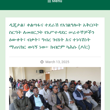
Menu
ዲጂታል፣ ቀልጣፋና ተደራሽ የአገልግሎት አቅርቦት
ስርዓት ለመዘርጋት የአሥተዳደር ሠራተኞቻችን
ዕውቀት፣ ብቃት፣ ግብረ ገብነት እና ተነሳሽነት
ማጠናከር ወሳኝ ነው፦ ክብሮም ካሕሱ (ዶ/ር)
March 13, 2025