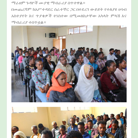
ማራዘም ጉዳዮች ሙያዊ ማብራሪያ ሰጥተዋል።
በመጨረሻም ከአሥተዳደር ሰራተኞር ጋር በተደረገ ውይይት የተለያዩ ሀሳብ
አስተያየት እና ጥያቄዎች ተነስተው በሚመለከታቸው አካላት ምላሽ እና
ማብራሪያ ተሰጥቷል።