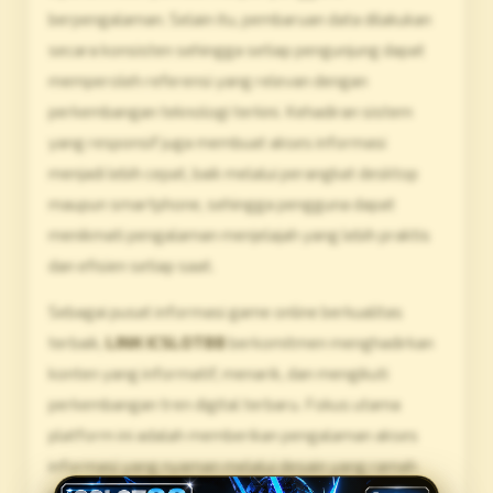
berpengalaman. Selain itu, pembaruan data dilakukan
secara konsisten sehingga setiap pengunjung dapat
memperoleh referensi yang relevan dengan
perkembangan teknologi terkini. Kehadiran sistem
yang responsif juga membuat akses informasi
menjadi lebih cepat, baik melalui perangkat desktop
maupun smartphone, sehingga pengguna dapat
menikmati pengalaman menjelajah yang lebih praktis
dan efisien setiap saat.
Sebagai pusat informasi game online berkualitas
terbaik,
LINK ICSLOT88
berkomitmen menghadirkan
konten yang informatif, menarik, dan mengikuti
perkembangan tren digital terbaru. Fokus utama
platform ini adalah memberikan pengalaman akses
informasi yang nyaman melalui desain yang ramah