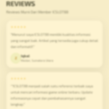
REVIEWS
Reviews Murni Dari Member ICSLOT88
★★★★★
"Menurut saya ICSLOT88 memiliki kualitas informasi
yang sangat baik. Artikel yang tersedia juga cukup detail
dan informatif."
Iqbal
Z
Medan, Sumatera Utara
★★★★★
“"ICSLOT88 menjadi salah satu referensi terbaik saya
untuk mencari informasi game online terbaru. Update
informasinya cepat dan pembahasannya sangat
lengkap."