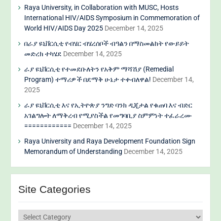
Raya University, in Collaboration with MUSC, Hosts
International HIV/AIDS Symposium in Commemoration of
World HIV/AIDS Day 2025
December 14, 2025
በራያ ዩኒቨርሲቲ የብሄር ብሄረሰቦች ብዓልን በማስመልከት የውይይት
መድረክ ተካሄደ
December 14, 2025
ራያ ዩኒቨርሲቲ የተመደቡለትን የአቅም ማሻሽያ (Remedial
Program) ተማሪዎች በደማቅ ሁኔታ ተቀብለዋል!
December 14,
2025
ራያ ዩኒቨርሲቲ እና የኢትዮጵያ ንግድ ባንክ ዲጂታል የቁጠባ እና ብድር
አገልግሎት ለማቅረብ የሚያስችል የመግባቢያ ስምምነት ተፈራረሙ
============
December 14, 2025
Raya University and Raya Development Foundation Sign
Memorandum of Understanding
December 14, 2025
Site Categories