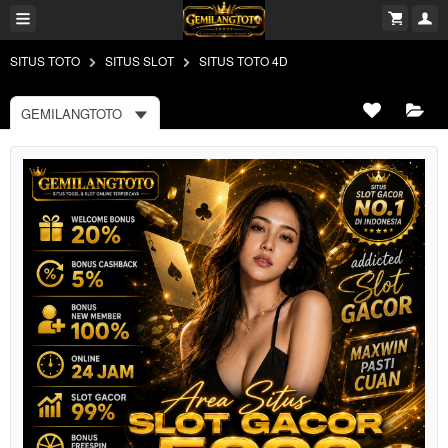
SITUS TOTO
SITUS SLOT
SITUS TOTO 4D
GEMILANGTOTO