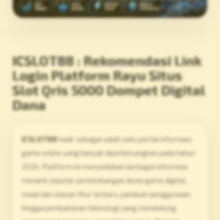
ICSLOT88 : Rekomendasi Link
Login Platform Rayu Situs
Slot Qris 5000 Dompet Digital
Dana
ICSLOT88
hadir sebagai salah satu portal informasi
game online yang banyak diperbincangkan pada tahun
2026. Platform ini menyediakan berbagai informasi
menarik seputar perkembangan dunia game digital,
mulai dari ulasan fitur terbaru, panduan penggunaan,
hingga pembahasan teknologi yang mendukung