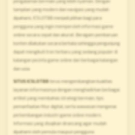
pengalaman bermain yang lebih nyaman. Dengan
tampilan yang modern dan navigasi yang mudah
dipahami, ICSLOT88 menjadi pilihan bagi para
pengguna yang ingin memperoleh informasi game
online secara cepat dan akurat. Beragam pembaruan
konten dilakukan secara berkala sehingga pengunjung
dapat mengikuti tren terbaru yang sedang populer di
kalangan pecinta game online dari berbagai kalangan
dan usia.
SITUS ICSLOT88
terus mengembangkan kualitas
layanan informasinya dengan menghadirkan berbagai
artikel yang membahas strategi bermain, tips
pemanfaatan fitur digital, serta wawasan mengenai
perkembangan industri game online modern.
Informasi yang disajikan dirancang agar mudah
dipahami oleh pemula maupun pengguna