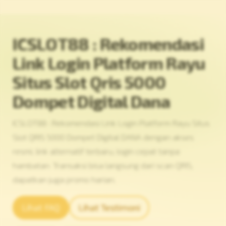
ICSLOT88 : Rekomendasi
Link Login Platform Rayu
Situs Slot Qris 5000
Dompet Digital Dana
ICSLOT88 : Rekomendasi Link Login Platform Rayu Situs
Slot QRIS 5000 Dompet Digital DANA dengan akses
resmi, link alternatif terbaru, login cepat tanpa
hambatan. Transaksi bisa langsung dari scan QRIS,
dapatkan juga promo harian.
Lihat FAQ
Lihat Testimoni