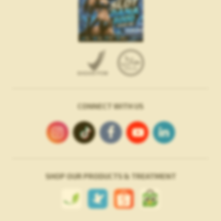
CONNECT WITH US
SHOP OUR PRODUCTS & TREATMENT