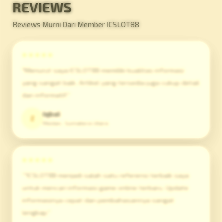
REVIEWS
Reviews Murni Dari Member ICSLOT88
★★★★★
"Menurut saya ICSLOT88 memiliki kualitas informasi
yang sangat baik. Artikel yang tersedia juga cukup detail
dan informatif."
Iqbal
Z
Medan, Sumatera Utara
★★★★★
“"ICSLOT88 menjadi salah satu referensi terbaik saya
untuk mencari informasi game online terbaru. Update
informasinya cepat dan pembahasannya sangat
lengkap."