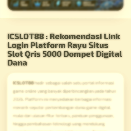
ICSLOT88 : Rekomendasi Link
Login Platform Rayu Situs
Slot Qris 5000 Dompet Digital
Dana
ICSLOT88
hadir sebagai salah satu portal informasi
game online yang banyak diperbincangkan pada tahun
2026. Platform ini menyediakan berbagai informasi
menarik seputar perkembangan dunia game digital,
mulai dari ulasan fitur terbaru, panduan penggunaan,
hingga pembahasan teknologi yang mendukung