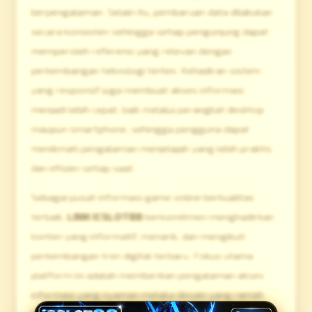
berpengalaman. Selain itu, pembaruan data dilakukan
secara konsisten sehingga setiap pengunjung dapat
memperoleh referensi yang relevan dengan
perkembangan teknologi terkini. Kehadiran sistem
yang responsif juga membuat akses informasi
menjadi lebih cepat, baik melalui perangkat desktop
maupun smartphone, sehingga pengguna dapat
menikmati pengalaman menjelajah yang lebih praktis
dan efisien setiap saat.
Sebagai pusat informasi game online berkualitas
terbaik,
LINK ICSLOT88
berkomitmen menghadirkan
konten yang informatif, menarik, dan mengikuti
perkembangan tren digital terbaru. Fokus utama
platform ini adalah memberikan pengalaman akses
informasi yang nyaman melalui desain yang ramah