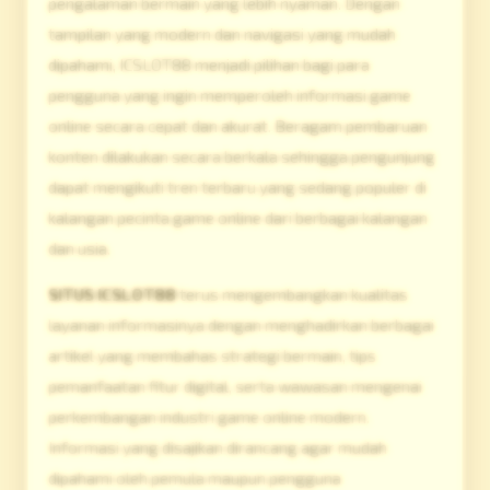
pengalaman bermain yang lebih nyaman. Dengan
tampilan yang modern dan navigasi yang mudah
dipahami, ICSLOT88 menjadi pilihan bagi para
pengguna yang ingin memperoleh informasi game
online secara cepat dan akurat. Beragam pembaruan
konten dilakukan secara berkala sehingga pengunjung
dapat mengikuti tren terbaru yang sedang populer di
kalangan pecinta game online dari berbagai kalangan
dan usia.
SITUS ICSLOT88
terus mengembangkan kualitas
layanan informasinya dengan menghadirkan berbagai
artikel yang membahas strategi bermain, tips
pemanfaatan fitur digital, serta wawasan mengenai
perkembangan industri game online modern.
Informasi yang disajikan dirancang agar mudah
dipahami oleh pemula maupun pengguna