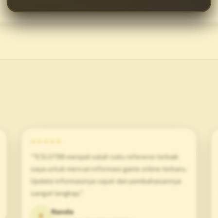
★★★★★
“"ICSLOT88 menjadi salah satu referensi terbaik
saya untuk mencari informasi game online terbaru.
Update informasinya cepat dan pembahasannya
sangat lengkap."
Nanda
X