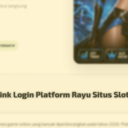
bisa langsung
TERNATIF
nk Login Platform Rayu Situs Slot
rmasi game online yang banyak diperbincangkan pada tahun 2026. Pla