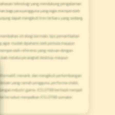
pembahasan teknologi yang mendukung pengalaman
ihan bagi para pengguna yang ingin memperoleh
unjung dapat mengikuti tren terbaru yang sedang
 membahas strategi bermain, tips pemanfaatan
ang agar mudah dipahami oleh pemula maupun
 memperoleh referensi yang relevan dengan
, baik melalui perangkat desktop maupun
formatif, menarik, dan mengikuti perkembangan
 desain yang ramah pengguna, performa stabil,
angan industri game, ICSLOT88 berhasil menjadi
 Hal tersebut menjadikan ICSLOT88 semakin