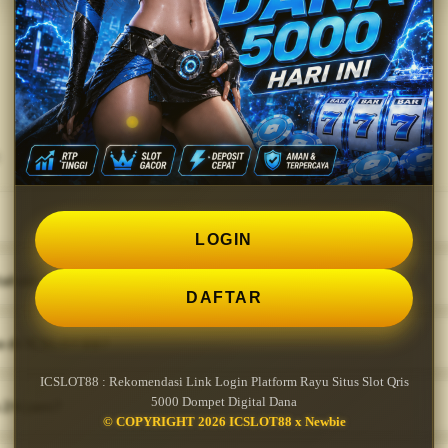
LOGIN
tahun 2026?
DAFTAR
a di ICSLOT88?
ICSLOT88 : Rekomendasi Link Login Platform Rayu Situs Slot Qris
5000 Dompet Digital Dana
 24 jam?
© COPYRIGHT 2026 ICSLOT88 x Newbie