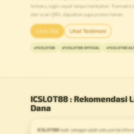
terbaru, login cepat tanpa hambatan. Transaksi 
dari scan QRIS, dapatkan juga promo harian.
Lihat FAQ
Lihat Testimoni
ICSLOT88
ICSLOT88 OFFICIAL
ICSLOT88 AL
ICSLOT88 : Rekomendasi Li
Dana
ICSLOT88
hadir sebagai salah satu portal info