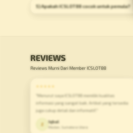
5) Apakah ICSLOT88 cocok untuk pemula?
REVIEWS
Reviews Murni Dari Member ICSLOT88
★★★★★
"Menurut saya ICSLOT88 memiliki kualitas
informasi yang sangat baik. Artikel yang tersedia
juga cukup detail dan informatif."
Iqbal
Z
Medan, Sumatera Utara