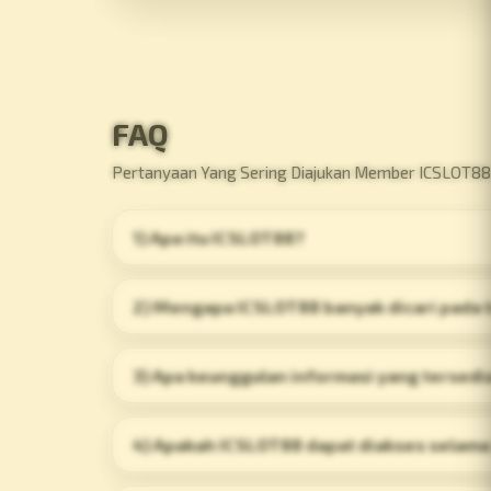
FAQ
Pertanyaan Yang Sering Diajukan Member ICSLOT88
1) Apa itu ICSLOT88?
2) Mengapa ICSLOT88 banyak dicari pada 
3) Apa keunggulan informasi yang tersedi
4) Apakah ICSLOT88 dapat diakses selama