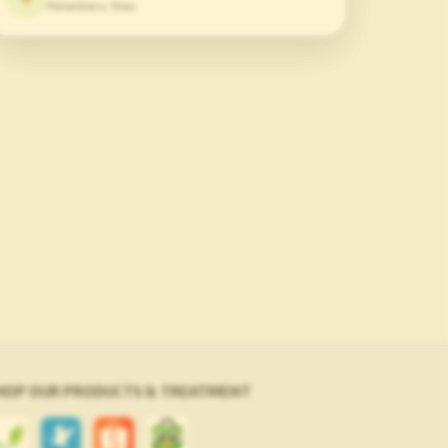
Pekanbaru, Riau
HOP OUR PRODUCTS & TREATMENT