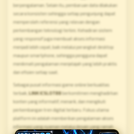
berpengalaman. Selain itu, pembaruan data dilakukan
secara konsisten sehingga setiap pengunjung dapat
memperoleh referensi yang relevan dengan
perkembangan teknologi terkini. Kehadiran sistem
yang responsif juga membuat akses informasi
menjadi lebih cepat, baik melalui perangkat desktop
maupun smartphone, sehingga pengguna dapat
menikmati pengalaman menjelajah yang lebih praktis
dan efisien setiap saat.
Sebagai pusat informasi game online berkualitas
terbaik,
LINK ICSLOT88
berkomitmen menghadirkan
konten yang informatif, menarik, dan mengikuti
perkembangan tren digital terbaru. Fokus utama
platform ini adalah memberikan pengalaman akses
informasi yang nyaman melalui desain yang ramah