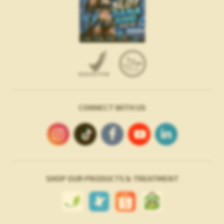
CONNECT WITH US
SHOP OUR PRODUCTS & TREATMENT