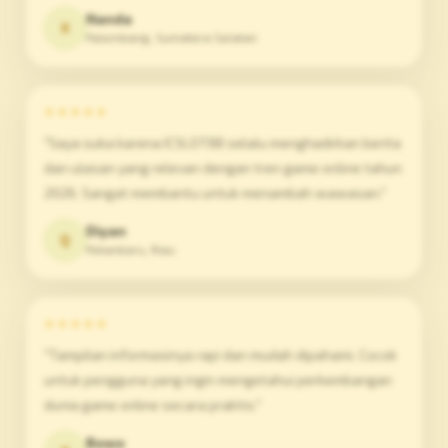
Nanda
X
Palembang, Sumatera Selatan
★★★★★
"Saya suka karena ICSLOT88 selalu menghadirkan berita
dan ulasan yang relevan dengan tren game online tahun
2026. Sangat membantu untuk menambah wawasan."
Diyan
Q
Pekanbaru, Riau
★★★★★
"Tampilan informasinya rapi dan mudah dipahami. Cocok
untuk pengguna yang ingin mengetahui perkembangan
dunia game online secara praktis."
Bowo