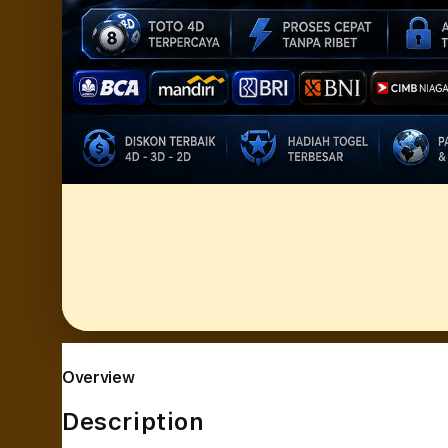
l
i
t
a
Buka
s
media
1
di
P
modal
l
a
Overview
t
Description