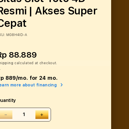
Resmi | Akses Super
Cepat
KU:
MG8H4ID-A
Rp 88.889
hipping
calculated at checkout.
r
p 889
/mo. for 24 mo.
earn more about financing
uantity
ICSLOT88
ICSLOT88
-
-