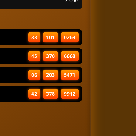
23:00
83
101
0263
45
370
6668
06
203
5471
42
378
9912