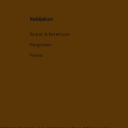
Kebijakan
Syarat & Ketentuan
Pengiriman
Privasi