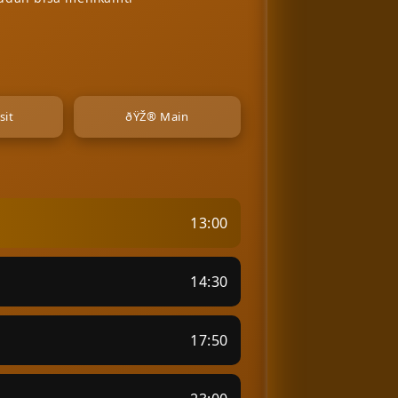
sit
ðŸŽ® Main
13:00
14:30
17:50