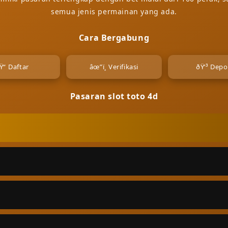
semua jenis permainan yang ada.
Cara Bergabung
Ÿ“ Daftar
âœ”ï¸ Verifikasi
ðŸ’³ Depo
Pasaran slot toto 4d