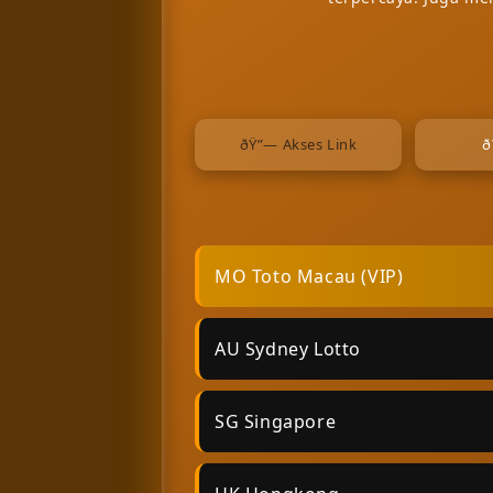
p
k
S
ðŸ”— Akses Link
ð
i
t
MO Toto Macau (VIP)
u
AU Sydney Lotto
s
SG Singapore
S