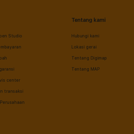
Tentang kami
pen Studio
Hubungi kami
embayaran
Lokasi gerai
bah
Tentang Digimap
garansi
Tentang MAP
vis center
n transaksi
 Perusahaan