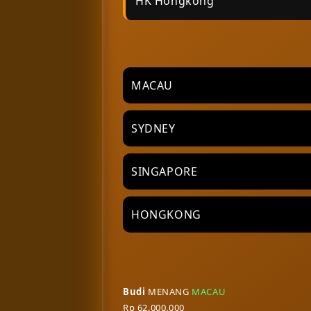
l
HK Hongkong
o
t
MACAU
T
SYDNEY
o
SINGAPORE
t
o
HONGKONG
4
D
Budi
MENANG
MACAU
Rp 62.000.000