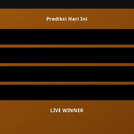
Prediksi Hari Ini
LIVE WINNER