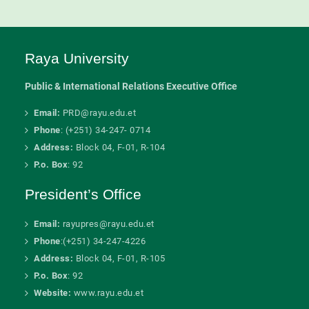
Raya University
Public & International Relations Executive Office
Email:
PRD@rayu.edu.et
Phone
: (+251) 34-247- 0714
Address:
Block 04, F-01, R-104
P.o. Box
: 92
President’s Office
Email:
rayupres@rayu.edu.et
Phone
:(+251) 34-247-4226
Address:
Block 04, F-01, R-105
P.o. Box
: 92
Website:
www.rayu.edu.et