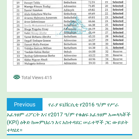
Total Views 415
Post
Previous
Previous
የራያ ዩኒቨርሲቲ የ2016 ዓ/ም የሥራ
navigation
post:
አፈፃፀም ሪፖርት እና የ2017 ዓ/ም የቁልፍ አፈፃፀም አመላካቾች
(KPI) ዕቅድ ከመምህራን እና አስተዳደር ሠራተኞች ጋር ውይይት
ተካሄደ።