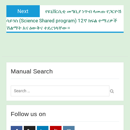
Next
Next
የዩኒቨርሲቲ መግቢያ ነጥብ ላመጡ የጋርዮሽ
post:
ሳይንስ (Science Shared program) 12ኛ ክፍል ተማሪዎች
ሽልማት እና ዕውቅና ተደረገላቸው።
Manual Search
Search
for:
Follow us on