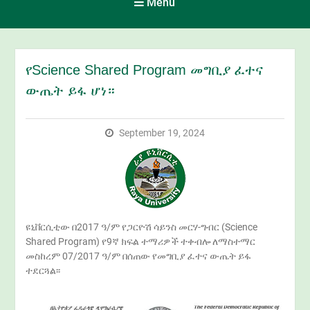
Menu
የScience Shared Program መግቢያ ፈተና
ውጤት ይፋ ሆነ።
September 19, 2024
ዩኒቨርሲቲው በ2017 ዓ/ም የጋርዮሽ ሳይንስ መርሃ-ግብር (Science
Shared Program) የ9ኛ ክፍል ተማሪዎች ተቀብሎ ለማስተማር
መስከረም 07/2017 ዓ/ም በሰጠው የመግቢያ ፈተና ውጤት ይፋ
ተደርጓል፡፡