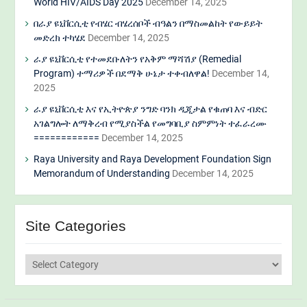
World HIV/AIDS Day 2025
December 14, 2025
በራያ ዩኒቨርሲቲ የብሄር ብሄረሰቦች ብዓልን በማስመልከት የውይይት
መድረክ ተካሄደ
December 14, 2025
ራያ ዩኒቨርሲቲ የተመደቡለትን የአቅም ማሻሽያ (Remedial
Program) ተማሪዎች በደማቅ ሁኔታ ተቀብለዋል!
December 14,
2025
ራያ ዩኒቨርሲቲ እና የኢትዮጵያ ንግድ ባንክ ዲጂታል የቁጠባ እና ብድር
አገልግሎት ለማቅረብ የሚያስችል የመግባቢያ ስምምነት ተፈራረሙ
============
December 14, 2025
Raya University and Raya Development Foundation Sign
Memorandum of Understanding
December 14, 2025
Site Categories
Site
Categories