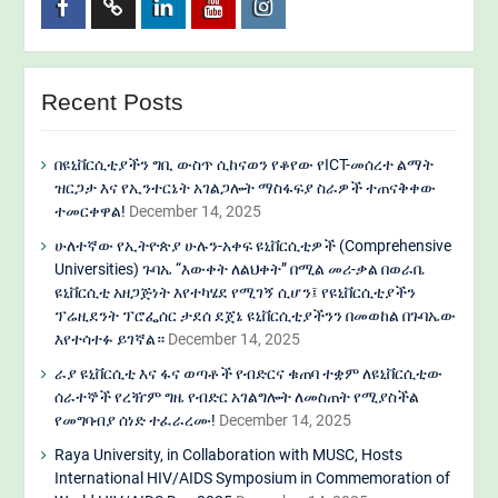
Facebook
Twitter
Linkedin
Youtube
Instagram
Recent Posts
በዩኒቨርሲቲያችን ግቢ ውስጥ ሲከናወን የቆየው የICT-መሰረተ ልማት
ዝርጋታ እና የኢንተርኔት አገልጋሎት ማስፋፍያ ስራዎች ተጠናቅቀው
ተመርቀዋል!
December 14, 2025
ሁለተኛው የኢትዮጵያ ሁሉን-አቀፍ ዩኒቨርሲቲዎች (Comprehensive
Universities) ጉባኤ “እውቀት ለልህቀት” በሚል መሪ-ቃል በወራቤ
ዩኒቨርሲቲ አዘጋጅነት እየተካሄደ የሚገኝ ሲሆን፤ የዩኒቨርሲቲያችን
ፕሬዚደንት ፕሮፌሰር ታደሰ ደጀኔ ዩኒቨርሲቲያችንን በመወከል በጉባኤው
እየተሳተፉ ይገኛል።
December 14, 2025
ራያ ዩኒቨርሲቲ እና ፋና ወጣቶች የብድርና ቁጠባ ተቋም ለዩኒቨርሲቲው
ሰራተኞች የረዥም ግዜ የብድር አገልግሎት ለመስጠት የሚያስችል
የመግባብያ ሰነድ ተፈራረሙ!
December 14, 2025
Raya University, in Collaboration with MUSC, Hosts
International HIV/AIDS Symposium in Commemoration of