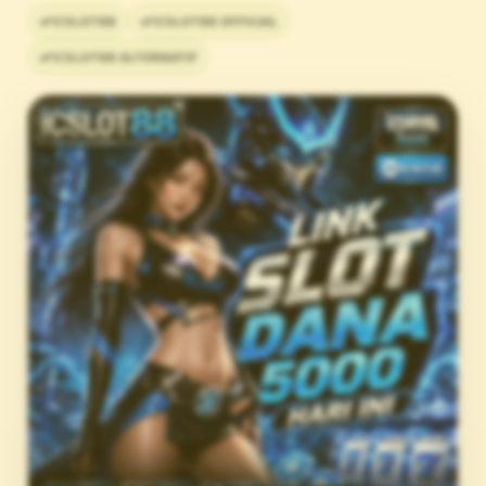
ICSLOT88
ICSLOT88 OFFICIAL
ICSLOT88 ALTERNATIF