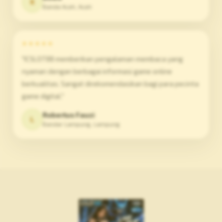
K
Banda Aceh, Aceh
★★★★★
"ICSLOT88 memberikan pengalaman membaca yang
nyaman dengan berbagai informasi game online
berkualitas. Sangat direkomendasikan bagi para pecinta
game digital."
Robertus Fauzi
L
Bandar Lampung, Lampung