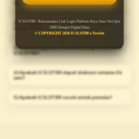
1) Apa itu ICSLOT88?
ICSLOT88 : Rekomendasi Link Login Platform Rayu Situs Slot Qris
2) Mengapa ICSLOT88 banyak dicari pada
tahun 2026?
5000 Dompet Digital Dana
© COPYRIGHT 2026 ICSLOT88 x Newbie
3) Apa keunggulan informasi yang tersedia di
ICSLOT88?
4) Apakah ICSLOT88 dapat diakses selama 24
jam?
5) Apakah ICSLOT88 cocok untuk pemula?