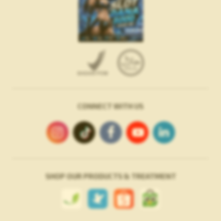
CONNECT WITH US
SHOP OUR PRODUCTS & TREATMENT