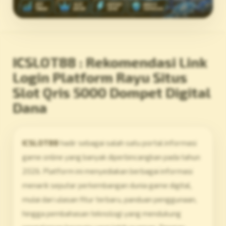
ICSLOT88 : Rekomendasi Link
Login Platform Rayu Situs
Slot Qris 5000 Dompet Digital
Dana
ICSLOT88
hadir sebagai salah satu portal informasi
game online yang banyak diperbincangkan pada tahun
2026. Platform ini menyediakan berbagai informasi
menarik seputar perkembangan dunia game digital,
mulai dari ulasan fitur terbaru, panduan penggunaan,
hingga pembahasan teknologi yang mendukung