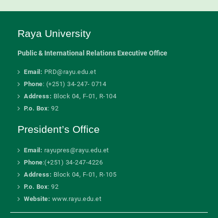
Raya University
Public & International Relations Executive Office
Email:
PRD@rayu.edu.et
Phone
: (+251) 34-247- 0714
Address:
Block 04, F-01, R-104
P.o. Box
: 92
President’s Office
Email:
rayupres@rayu.edu.et
Phone
:(+251) 34-247-4226
Address:
Block 04, F-01, R-105
P.o. Box
: 92
Website:
www.rayu.edu.et