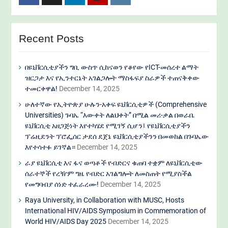
Facebook
Twitter
Linkedin
Youtube
Instagram
Recent Posts
በዩኒቨርሲቲያችን ግቢ ውስጥ ሲከናወን የቆየው የICT-መሰረተ ልማት
ዝርጋታ እና የኢንተርኔት አገልጋሎት ማስፋፍያ ስራዎች ተጠናቅቀው
ተመርቀዋል!
December 14, 2025
ሁለተኛው የኢትዮጵያ ሁሉን-አቀፍ ዩኒቨርሲቲዎች (Comprehensive
Universities) ጉባኤ “እውቀት ለልህቀት” በሚል መሪ-ቃል በወራቤ
ዩኒቨርሲቲ አዘጋጅነት እየተካሄደ የሚገኝ ሲሆን፤ የዩኒቨርሲቲያችን
ፕሬዚደንት ፕሮፌሰር ታደሰ ደጀኔ ዩኒቨርሲቲያችንን በመወከል በጉባኤው
እየተሳተፉ ይገኛል።
December 14, 2025
ራያ ዩኒቨርሲቲ እና ፋና ወጣቶች የብድርና ቁጠባ ተቋም ለዩኒቨርሲቲው
ሰራተኞች የረዥም ግዜ የብድር አገልግሎት ለመስጠት የሚያስችል
የመግባብያ ሰነድ ተፈራረሙ!
December 14, 2025
Raya University, in Collaboration with MUSC, Hosts
International HIV/AIDS Symposium in Commemoration of
World HIV/AIDS Day 2025
December 14, 2025