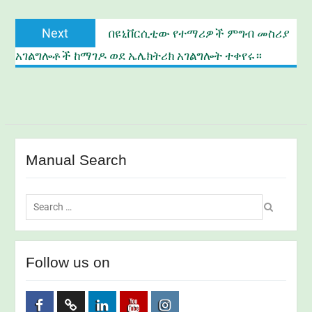
Next
Next
በዩኒቨርሲቲው የተማሪዎች ምግብ መስሪያ
post:
አገልግሎቶች ከማገዶ ወደ ኤሌክትሪክ አገልግሎት ተቀየሩ።
Manual Search
Search
for:
Follow us on