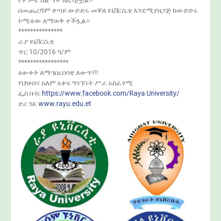
በመጨረሻም ቀጣይ ውድድሩ መቐለ ዩኒቨርሲቲ እንደሚያዘጋጅ ከውድድሩ
ኮሚቴው ለማወቅ ተችሏል።
***************
ራያ ዩኒቨርሲቲ
ጥር 10/2016 ዓ/ም
*****************
ዕውቀት ለማኅበረሰባዊ ለውጥ!!!
የህዝብና አለም አቀፍ ግንኙነት ሥራ አስፈፃሚ
ፌስ ቡክ:
https://www.facebook.com/Raya University/
ድረ ገፅ:
www.rayu.edu.et