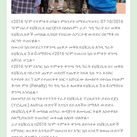
የ2016 ዓ/ም የጥምቀት በዓልን ምክንያት በማድረግ ከጥር 07-10/2016
ዓ/ም በራያ ዩኒቨርሲቲ አዘጋጅነት በአክሱም፣ ራያ፣ ዓዲ ግራት እና መቐለ
ዩኒቨርሲቲዎች መካከል ሲካሄድ የነበረው ስፖርታዊ ውድድር በደማቅ ስነ
ስርዓት ተጠናቋል።
በመረብ ኳስ በተደረገ የዋንጫ ጨዋታ መቐለ ዩኒቨርሲቲ ለዓዲ ግራት
ዩኒቨርሲቲ 3 ለ 0 በማሸነፍ የ2016 ዓ/ም የመረብ ኳስ ጥምቀት ዋንጫ
አሸናፊ ሆኗል።
የ2016 ዓ/ም የእግር ኳስ ጥምቀት ዋንጫ ዓዲ ግራት ዩኒቨርሲቲ እና መቐለ
ዩኒቨርሲቲ ባደረጉት ጨዋታ መደበኛ የጨዋታ ክፍለ ጊዜ ጥሩ ፉክክር
የታየበት እና 1 አቻ የተጠናቀቀ ነበር። አሸናፊው ለመለየት በተሰጠ የፍፁም
ቅጣት ምት (Penalty) ግን ዓዲ ግራት ለመቐለ ዩኒቨርሲቲ 5 ለ 4 በማሸነፍ
ዋንጫ አንስቷል።
በመዝግያ ስነ ስርዓቱ የተገኙት የራያ ዩኒቨርሲቲ ፕረዚደንት ታደሰ ደጀኔ
(ፕሮፌሰር) ለአሸናፊ ቡድኖች እንኳን ደስ አላችሁ በማለት ውድድሩ
በዩኒቨርሲቲዎች መካከል ጠንካራ ወዳጅነት ለመፍጠር ትልቅ አስተዋፅኦ
ስለሚያበረክት ተጠናክሮ መቀጠል አለበት ብለዋል።
ራያ ዩኒቨርሲቲ በ2016 ዓ/ም ጥምቀት ዋንጫ ለተሳተፉ ዩኒቨርሲቲዎች
የምስክር ወረቀት እንዲሁም በመረብ እና እግር ኳስ አንደኛ ለወጡ ቡድኖች
የዋንጫ ሽልማት አዘጋጅቷል።