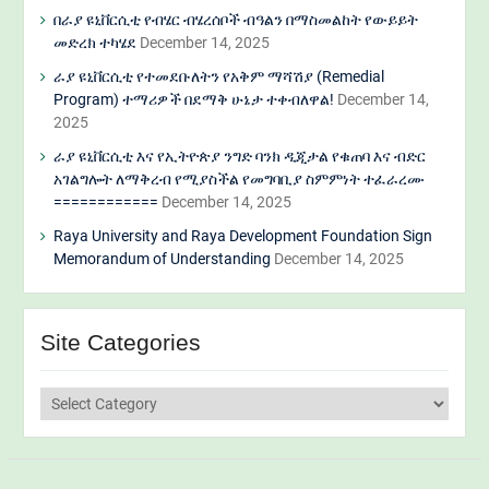
በራያ ዩኒቨርሲቲ የብሄር ብሄረሰቦች ብዓልን በማስመልከት የውይይት
መድረክ ተካሄደ
December 14, 2025
ራያ ዩኒቨርሲቲ የተመደቡለትን የአቅም ማሻሽያ (Remedial
Program) ተማሪዎች በደማቅ ሁኔታ ተቀብለዋል!
December 14,
2025
ራያ ዩኒቨርሲቲ እና የኢትዮጵያ ንግድ ባንክ ዲጂታል የቁጠባ እና ብድር
አገልግሎት ለማቅረብ የሚያስችል የመግባቢያ ስምምነት ተፈራረሙ
============
December 14, 2025
Raya University and Raya Development Foundation Sign
Memorandum of Understanding
December 14, 2025
Site Categories
Site
Categories