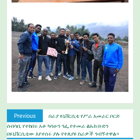
Post
Previous
Previous
በራያ ዩኒቨርሲቲ የሥራ አመራር ቦርድ
navigation
post:
ሰብሳቢ የተከበሩ አቶ ካሳሁን ጎፌ የተመራ ልኡክ ቡድን
በዩኒቨርሲቲው እየተሰሩ ያሉ የተለያዩ ስራዎች ጎብኝተዋል።