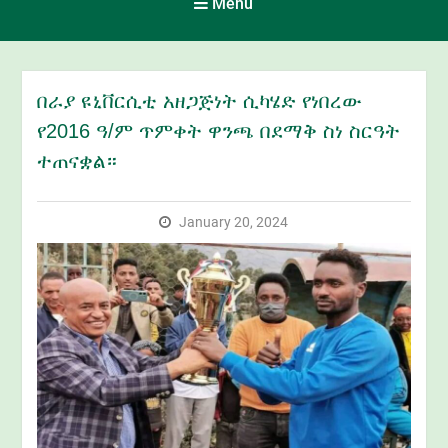
Menu
በራያ ዩኒቨርሲቲ አዘጋጅነት ሲካሄድ የነበረው
የ2016 ዓ/ም ጥምቀት ዋንጫ በደማቅ ስነ ስርዓት
ተጠናቋል።
January 20, 2024