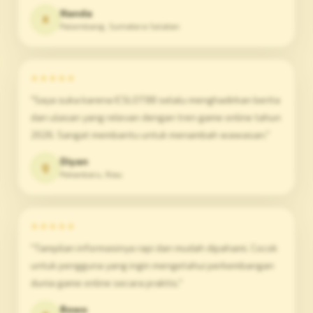
Nanda
X
Palembang, Sumatera Selatan
★★★★★
"Saya suka karena ICSLOT88 selalu menghadirkan berita
dan ulasan yang relevan dengan tren game online tahun
2026. Sangat membantu untuk menambah wawasan."
Diyan
Q
Pekanbaru, Riau
★★★★★
"Tampilan informasinya rapi dan mudah dipahami. Cocok
untuk pengguna yang ingin mengetahui perkembangan
dunia game online secara praktis."
Bowo