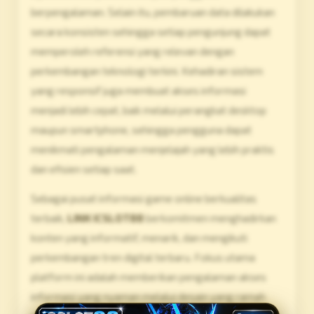
berpengalaman. Selain itu, pembaruan data dilakukan
secara konsisten sehingga setiap pengunjung dapat
memperoleh referensi yang relevan dengan
perkembangan teknologi terkini. Kehadiran sistem
yang responsif juga membuat akses informasi
menjadi lebih cepat, baik melalui perangkat desktop
maupun smartphone, sehingga pengguna dapat
menikmati pengalaman menjelajah yang lebih praktis
dan efisien setiap saat.
Sebagai pusat informasi game online berkualitas
terbaik,
LINK ICSLOT88
berkomitmen menghadirkan
konten yang informatif, menarik, dan mengikuti
perkembangan tren digital terbaru. Fokus utama
platform ini adalah memberikan pengalaman akses
informasi yang nyaman melalui desain yang ramah