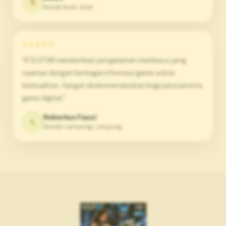
K
Banda Aceh, Aceh
★★★★★
"ICSLOT88 memberikan pengalaman membaca yang
nyaman dengan berbagai informasi game online
berkualitas. Sangat direkomendasikan bagi para pecinta
game digital."
Robertus Fauzi
L
Bandar Lampung, Lampung