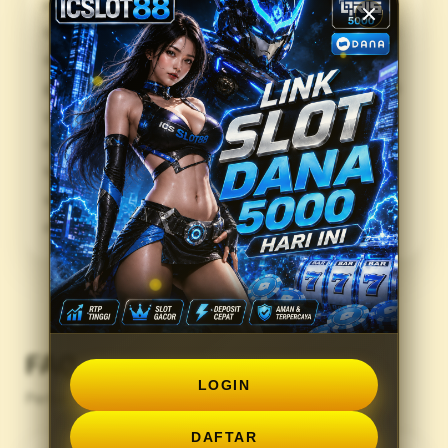
pengguna, performa stabil, serta pembahasan yang
selalu diperbarui. Dengan dukungan teknologi modern
dan tim yang aktif memantau perkembangan industri
game, ICSLOT88 berhasil menjadi salah satu referensi
yang dipercaya banyak pengunjung dalam mencari
informasi game online terbaik di tahun 2026. Hal
tersebut menjadikan ICSLOT88 semakin dikenal
sebagai sumber informasi yang lengkap, praktis, dan
mudah diakses kapan saja.
FAQ
LOGIN
Pertanyaan Yang Sering Diajukan Member ICSLOT88
DAFTAR