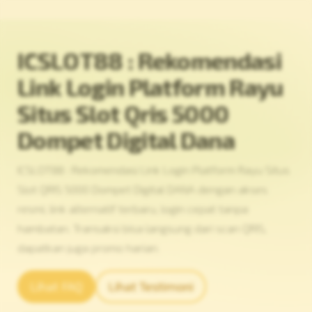
ICSLOT88 : Rekomendasi
Link Login Platform Rayu
Situs Slot Qris 5000
Dompet Digital Dana
ICSLOT88 : Rekomendasi Link Login Platform Rayu Situs
Slot QRIS 5000 Dompet Digital DANA dengan akses
resmi, link alternatif terbaru, login cepat tanpa
hambatan. Transaksi bisa langsung dari scan QRIS,
dapatkan juga promo harian.
Lihat FAQ
Lihat Testimoni