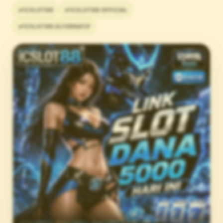
ICSLOT88
ICSLOT88 OFFICIAL
ICSLOT88 ALTERNATIF