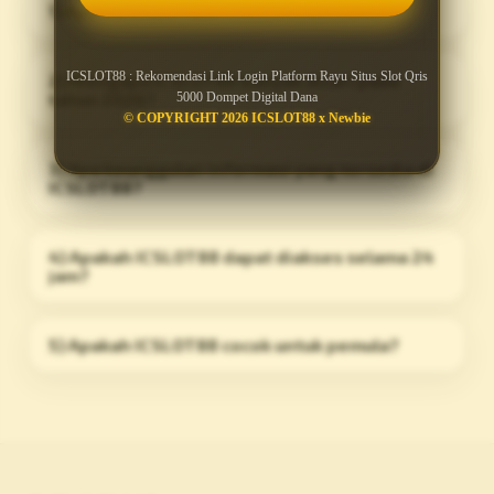
1) Apa itu ICSLOT88?
ICSLOT88 : Rekomendasi Link Login Platform Rayu Situs Slot Qris
2) Mengapa ICSLOT88 banyak dicari pada
tahun 2026?
5000 Dompet Digital Dana
© COPYRIGHT 2026 ICSLOT88 x Newbie
3) Apa keunggulan informasi yang tersedia di
ICSLOT88?
4) Apakah ICSLOT88 dapat diakses selama 24
jam?
5) Apakah ICSLOT88 cocok untuk pemula?