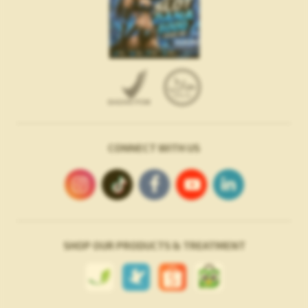
CONNECT WITH US
SHOP OUR PRODUCTS & TREATMENT