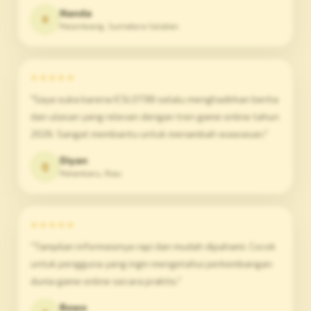
Nanda
X
Palembang, Sumatera Selatan
★★★★★
"Saya suka karena ICSLOT88 selalu menghadirkan berita
dan ulasan yang relevan dengan tren game online tahun
2026. Sangat membantu untuk menambah wawasan."
Diyan
Q
Pekanbaru, Riau
★★★★★
"Tampilan informasinya rapi dan mudah dipahami. Cocok
untuk pengguna yang ingin mengetahui perkembangan
dunia game online secara praktis."
Bowo