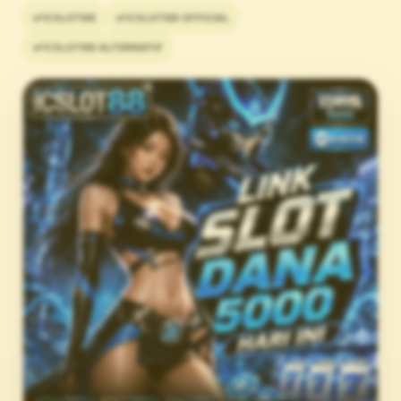
ICSLOT88
ICSLOT88 OFFICIAL
ICSLOT88 ALTERNATIF