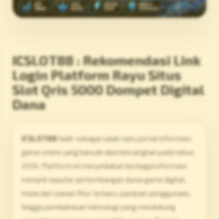
ICSLOT88 : Rekomendasi Link
Login Platform Rayu Situs
Slot Qris 5000 Dompet Digital
Dana
ICSLOT88
hadir sebagai salah satu portal informasi
game online yang banyak diperbincangkan pada tahun
2026. Platform ini menyediakan berbagai informasi
menarik seputar perkembangan dunia game digital,
mulai dari ulasan fitur terbaru, panduan penggunaan,
hingga pembahasan teknologi yang mendukung