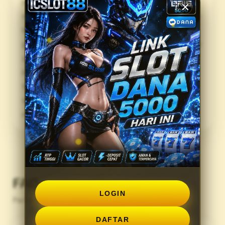
pengguna, performa stabil, serta pembahasan yang
selalu diperbarui. Dengan dukungan teknologi modern
dan tim yang aktif memantau perkembangan industri
game, ICSLOT88 berhasil menjadi salah satu referensi
yang dipercaya banyak pengunjung dalam mencari
informasi game online terbaik di tahun 2026. Hal
tersebut menjadikan ICSLOT88 semakin dikenal
sebagai sumber informasi yang lengkap, praktis, dan
mudah diakses kapan saja.
FAQ
LOGIN
Pertanyaan Yang Sering Diajukan Member ICSLOT88
DAFTAR