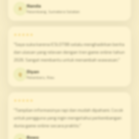
Nanda
X
Palembang, Sumatera Selatan
★★★★★
"Saya suka karena ICSLOT88 selalu menghadirkan berita
dan ulasan yang relevan dengan tren game online tahun
2026. Sangat membantu untuk menambah wawasan."
Diyan
Q
Pekanbaru, Riau
★★★★★
"Tampilan informasinya rapi dan mudah dipahami. Cocok
untuk pengguna yang ingin mengetahui perkembangan
dunia game online secara praktis."
Bowo