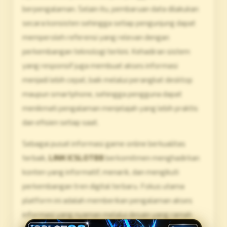
berpengalaman. Selain itu, pembaruan data dilakukan
secara konsisten sehingga setiap pengunjung dapat
memperoleh referensi yang relevan dengan
perkembangan teknologi terkini. Kehadiran sistem
yang responsif juga membuat akses informasi
menjadi lebih cepat, baik melalui perangkat desktop
maupun smartphone, sehingga pengguna dapat
menikmati pengalaman menjelajah yang lebih praktis
dan efisien setiap saat.
Sebagai pusat informasi game online berkualitas
terbaik,
LINK ICSLOT88
berkomitmen menghadirkan
konten yang informatif, menarik, dan mengikuti
perkembangan tren digital terbaru. Fokus utama
platform ini adalah memberikan pengalaman akses
informasi yang nyaman melalui desain yang ramah