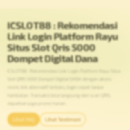
ICSLOT88 : Rekomendasi
Link Login Platform Rayu
Situs Slot Qris 5000
Dompet Digital Dana
ICSLOT88 : Rekomendasi Link Login Platform Rayu Situs
Slot QRIS 5000 Dompet Digital DANA dengan akses
resmi, link alternatif terbaru, login cepat tanpa
hambatan. Transaksi bisa langsung dari scan QRIS,
dapatkan juga promo harian.
Lihat FAQ
Lihat Testimoni