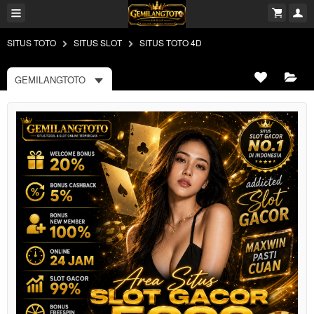
SITUS TOTO
SITUS SLOT
SITUS TOTO 4D
GEMILANGTOTO