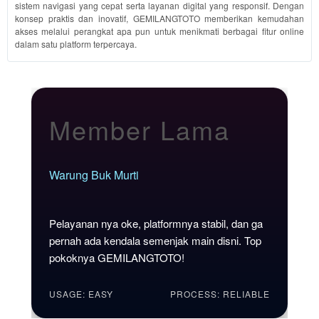
sistem navigasi yang cepat serta layanan digital yang responsif. Dengan
product
konsep praktis dan inovatif, GEMILANGTOTO memberikan kemudahan
which
akses melalui perangkat apa pun untuk menikmati berbagai fitur online
end
dalam satu platform terpercaya.
users
are not
charged
for. The
total
Member Lama
price
includes
the item
Warung Buk Murti
price
and a
buyer
fee.
Pelayanan nya oke, platformnya stabil, dan ga
pernah ada kendala semenjak main disni. Top
View
pokoknya GEMILANGTOTO!
license
details
USAGE: EASY
PROCESS: RELIABLE