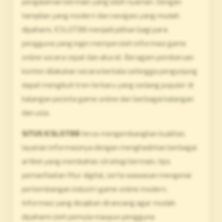
pengalaman bermain yang lebih nyaman. Dengan
tampilan yang modern dan navigasi yang mudah
dipahami, ICSLOT88 menjadi pilihan bagi para
pengguna yang ingin memperoleh informasi game
online secara cepat dan akurat. Beragam pembaruan
konten dilakukan secara berkala sehingga pengunjung
dapat mengikuti tren terbaru yang sedang populer di
kalangan pecinta game online dari berbagai kalangan
dan usia.
SITUS ICSLOT88
terus mengembangkan kualitas
layanan informasinya dengan menghadirkan berbagai
artikel yang membahas strategi bermain, tips
pemanfaatan fitur digital, serta wawasan mengenai
perkembangan industri game online modern.
Informasi yang disajikan dirancang agar mudah
dipahami oleh pemula maupun pengguna