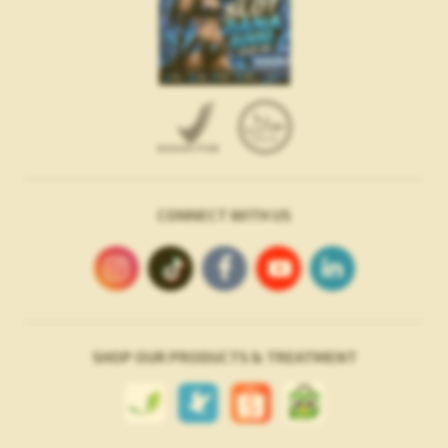
CONNECT WITH US
SHOP OUR PRODUCTS & TREATMENT