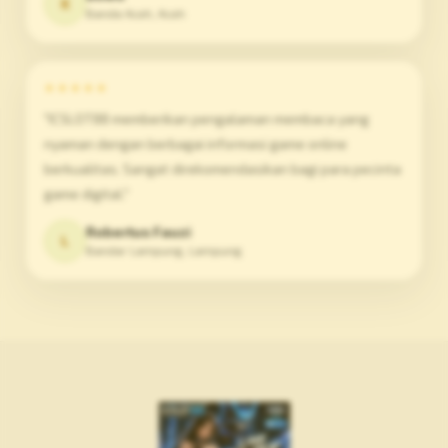
K
Banda Aceh, Aceh
★★★★★
"ICSLOT88 memberikan pengalaman membaca yang
nyaman dengan berbagai informasi game online
berkualitas. Sangat direkomendasikan bagi para pecinta
game digital."
Robertus Fauzi
L
Bandar Lampung, Lampung