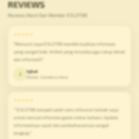
REVIEWS
Reviews Murni Dari Member ICSLOT88
★★★★★
"Menurut saya ICSLOT88 memiliki kualitas informasi
yang sangat baik. Artikel yang tersedia juga cukup detail
dan informatif."
Iqbal
Z
Medan, Sumatera Utara
★★★★★
“"ICSLOT88 menjadi salah satu referensi terbaik saya
untuk mencari informasi game online terbaru. Update
informasinya cepat dan pembahasannya sangat
lengkap."