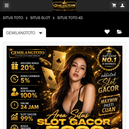
SITUS TOTO
SITUS SLOT
SITUS TOTO 4D
GEMILANGTOTO