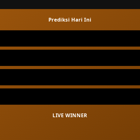
Prediksi Hari Ini
LIVE WINNER