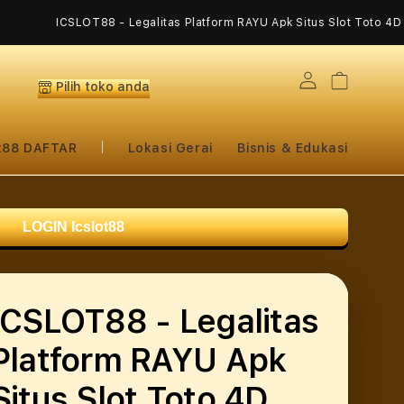
OT88 - Legalitas Platform RAYU Apk Situs Slot Toto 4D Resmi | Akse
Login
Keranjang
Pilih toko anda
ot88 DAFTAR
Lokasi Gerai
Bisnis & Edukasi
LOGIN Icslot88
ICSLOT88 - Legalitas
Platform RAYU Apk
Situs Slot Toto 4D