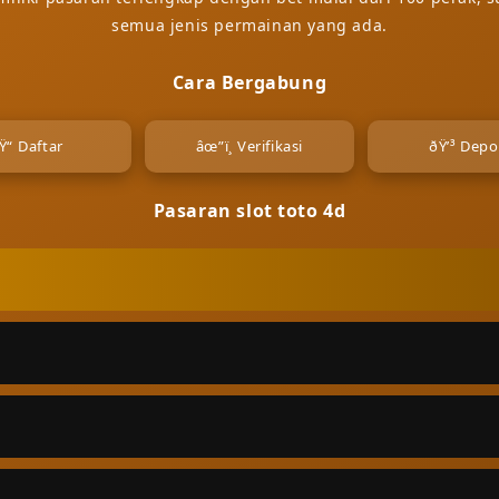
semua jenis permainan yang ada.
Cara Bergabung
Ÿ“ Daftar
âœ”ï¸ Verifikasi
ðŸ’³ Depo
Pasaran slot toto 4d