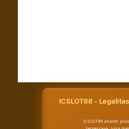
f
o
r
m
R
A
Y
ICSLOT88 - Legalitas
U
ICSLOT88 adalah pusa
A
terpercaya. Juga me