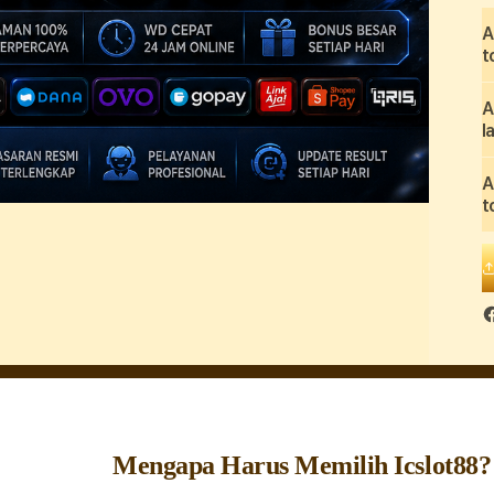
A
t
A
l
A
t
Mengapa Harus Memilih Icslot88?