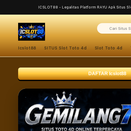
Skip to
ICSLOT88 - Legalitas Platform RAYU Apk Situs Slot Toto 4D Re
content
Icslot88
SITUS Slot Toto 4d
Slot Toto 4d
I
DAFTAR Icslot88
C
Langsung
S
ke
informasi
produk
L
O