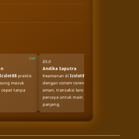
â­5.0
â­4.9
Andika Saputra
Fajar Nugr
ot88
praktis
Keamanan di
Icslot88
terjamin
Slot online 
g masuk
dengan sistem terenkripsi. Data
banget. Dari
pat tanpa
aman, transaksi lancar, bikin saya
modern den
percaya untuk main jangka
bisa dimain
panjang.