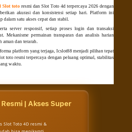
d
Slot toto
resmi dan Slot Toto 4d terpercaya 2026 dengan
erikan akurasi dan konsistensi setiap hari. Platform ini
p dalam satu akses cepat dan stabil.
rta server responsif, setiap proses login dan transaksi
at. Mekanisme permainan transparan dan analisis harian
h aman dan terarah.
rma platform yang terjaga, Icslot88 menjadi pilihan tepat
ot toto resmi terpercaya dengan peluang optimal, stabilitas
jang waktu.
D Resmi | Akses Super
 Slot Toto 4D resmi &
sudah bisa menikamti