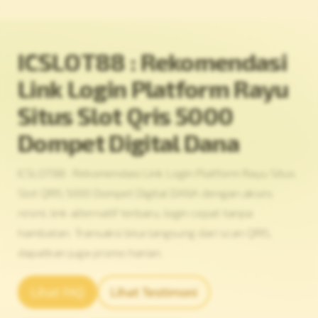
ICSLOT88 : Rekomendasi
Link Login Platform Rayu
Situs Slot Qris 5000
Dompet Digital Dana
ICSLOT88 : Rekomendasi Link Login Platform Rayu Situs
Slot QRIS 5000 Dompet Digital DANA dengan akses
resmi, link alternatif terbaru, login cepat tanpa
hambatan. Transaksi bisa langsung dari scan QRIS,
dapatkan juga promo harian.
Lihat FAQ
Lihat Testimoni