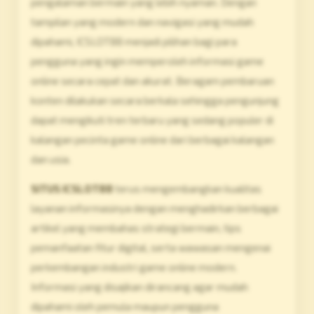
pengalaman bermain yang lebih nyaman. Dengan
tampilan yang modern dan navigasi yang mudah
dipahami, ICSLOT88 menjadi pilihan bagi para
pengguna yang ingin memperoleh informasi game
online secara cepat dan akurat. Beragam pembaruan
konten dilakukan secara berkala sehingga pengunjung
dapat mengikuti tren terbaru yang sedang populer di
kalangan pecinta game online dari berbagai kalangan
dan usia.
SITUS ICSLOT88
terus mengembangkan kualitas
layanan informasinya dengan menghadirkan berbagai
artikel yang membahas strategi bermain, tips
pemanfaatan fitur digital, serta wawasan mengenai
perkembangan industri game online modern.
Informasi yang disajikan dirancang agar mudah
dipahami oleh pemula maupun pengguna