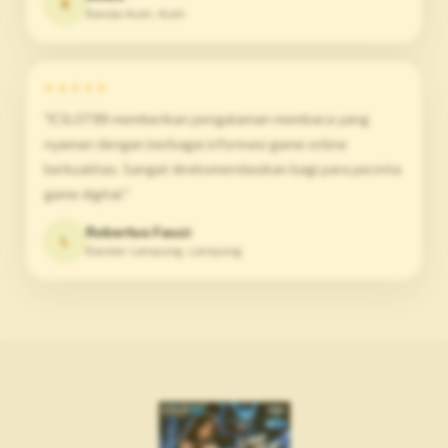
K
Banda Aceh, Aceh
★★★★★
"ICSLOT88 memberikan pengalaman membaca yang
nyaman dengan berbagai informasi game online
berkualitas. Sangat direkomendasikan bagi para pecinta
game digital."
Robertus Fauzi
L
Bandar Lampung, Lampung