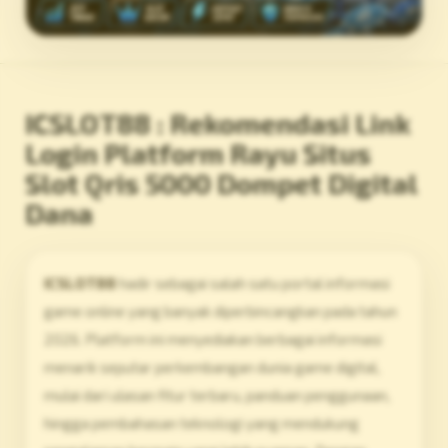
ICSLOT88 : Rekomendasi Link
Login Platform Rayu Situs
Slot Qris 5000 Dompet Digital
Dana
ICSLOT88
hadir sebagai salah satu portal informasi
game online yang banyak diperbincangkan pada tahun
2026. Platform ini menyediakan berbagai informasi
menarik seputar perkembangan dunia game digital,
mulai dari ulasan fitur terbaru, panduan penggunaan,
hingga pembahasan teknologi yang mendukung