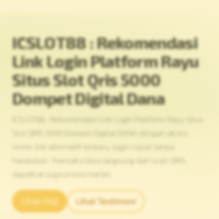
ICSLOT88 : Rekomendasi
Link Login Platform Rayu
Situs Slot Qris 5000
Dompet Digital Dana
ICSLOT88 : Rekomendasi Link Login Platform Rayu Situs
Slot QRIS 5000 Dompet Digital DANA dengan akses
resmi, link alternatif terbaru, login cepat tanpa
hambatan. Transaksi bisa langsung dari scan QRIS,
dapatkan juga promo harian.
Lihat FAQ
Lihat Testimoni