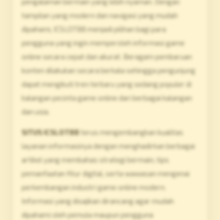
pengalaman bermain yang lebih nyaman. Dengan
tampilan yang modern dan navigasi yang mudah
dipahami, ICSLOT88 menjadi pilihan bagi para
pengguna yang ingin memperoleh informasi game
online secara cepat dan akurat. Beragam pembaruan
konten dilakukan secara berkala sehingga pengunjung
dapat mengikuti tren terbaru yang sedang populer di
kalangan pecinta game online dari berbagai kalangan
dan usia.
SITUS ICSLOT88
terus mengembangkan kualitas
layanan informasinya dengan menghadirkan berbagai
artikel yang membahas strategi bermain, tips
pemanfaatan fitur digital, serta wawasan mengenai
perkembangan industri game online modern.
Informasi yang disajikan dirancang agar mudah
dipahami oleh pemula maupun pengguna