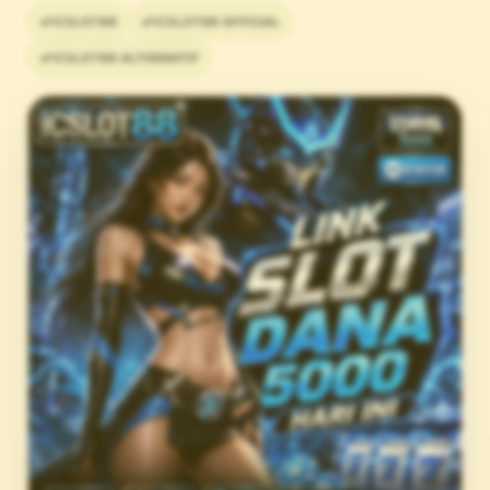
ICSLOT88
ICSLOT88 OFFICIAL
ICSLOT88 ALTERNATIF