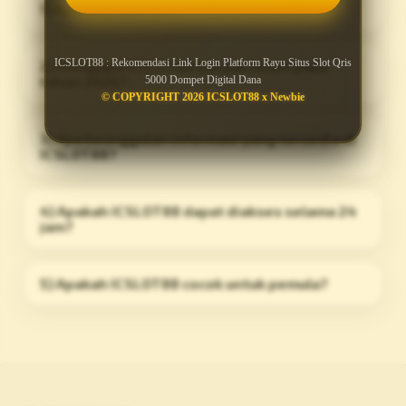
1) Apa itu ICSLOT88?
ICSLOT88 : Rekomendasi Link Login Platform Rayu Situs Slot Qris
2) Mengapa ICSLOT88 banyak dicari pada
tahun 2026?
5000 Dompet Digital Dana
© COPYRIGHT 2026 ICSLOT88 x Newbie
3) Apa keunggulan informasi yang tersedia di
ICSLOT88?
4) Apakah ICSLOT88 dapat diakses selama 24
jam?
5) Apakah ICSLOT88 cocok untuk pemula?