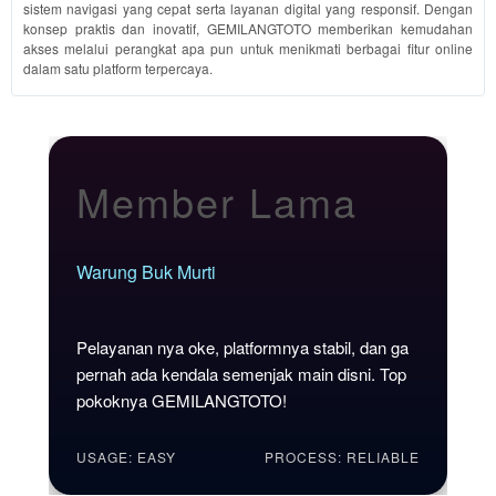
sistem navigasi yang cepat serta layanan digital yang responsif. Dengan
product
konsep praktis dan inovatif, GEMILANGTOTO memberikan kemudahan
which
akses melalui perangkat apa pun untuk menikmati berbagai fitur online
end
dalam satu platform terpercaya.
users
are not
charged
for. The
total
Member Lama
price
includes
the item
Warung Buk Murti
price
and a
buyer
fee.
Pelayanan nya oke, platformnya stabil, dan ga
pernah ada kendala semenjak main disni. Top
View
pokoknya GEMILANGTOTO!
license
details
USAGE: EASY
PROCESS: RELIABLE