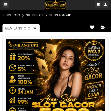
SITUS TOTO
SITUS SLOT
SITUS TOTO 4D
GEMILANGTOTO